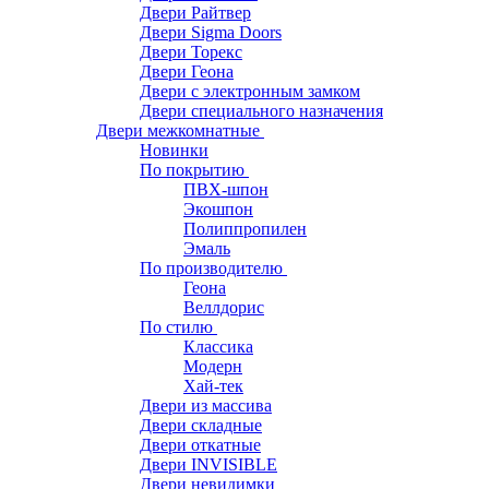
Двери Райтвер
Двери Sigma Doors
Двери Торекс
Двери Геона
Двери с электронным замком
Двери специального назначения
Двери межкомнатные
Новинки
По покрытию
ПВХ-шпон
Экошпон
Полиппропилен
Эмаль
По производителю
Геона
Веллдорис
По стилю
Классика
Модерн
Хай-тек
Двери из массива
Двери складные
Двери откатные
Двери INVISIBLE
Двери невидимки