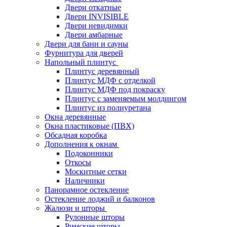
Двери откатные
Двери INVISIBLE
Двери невидимки
Двери амбарные
Двери для бани и сауны
Фурнитура для дверей
Напольный плинтус
Плинтус деревянный
Плинтус МДФ с отделкой
Плинтус МДФ под покраску
Плинтус с заменяемым молдингом
Плинтус из полиуретана
Окна деревянные
Окна пластиковые (ПВХ)
Обсадная коробка
Дополнения к окнам
Подоконники
Откосы
Москитные сетки
Наличники
Панорамное остекление
Остекление лоджий и балконов
Жалюзи и шторы
Рулонные шторы
Римские шторы