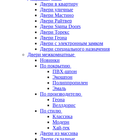
Двери в квартиру
Двери уличные
Двери Мастино
Двери Райтвер
Двери Sigma Doors
Двери Торекс
Двери Геона
Двери с электронным замком
Двери специального назначения
Двери межкомнатные
Новинки
По покрытию
ПВХ-шпон
Экошпон
Полиппропилен
Эмаль
По производителю
Геона
Веллдорис
По стилю
Классика
Модерн
Хай-тек
Двери из массива
Двери складные