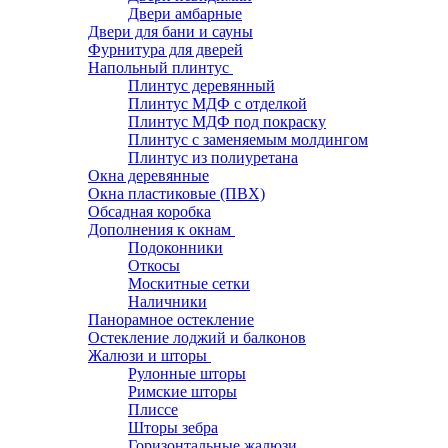
Двери амбарные
Двери для бани и сауны
Фурнитура для дверей
Напольный плинтус
Плинтус деревянный
Плинтус МДФ с отделкой
Плинтус МДФ под покраску
Плинтус с заменяемым молдингом
Плинтус из полиуретана
Окна деревянные
Окна пластиковые (ПВХ)
Обсадная коробка
Дополнения к окнам
Подоконники
Откосы
Москитные сетки
Наличники
Панорамное остекление
Остекление лоджий и балконов
Жалюзи и шторы
Рулонные шторы
Римские шторы
Плиссе
Шторы зебра
Горизонтальные жалюзи