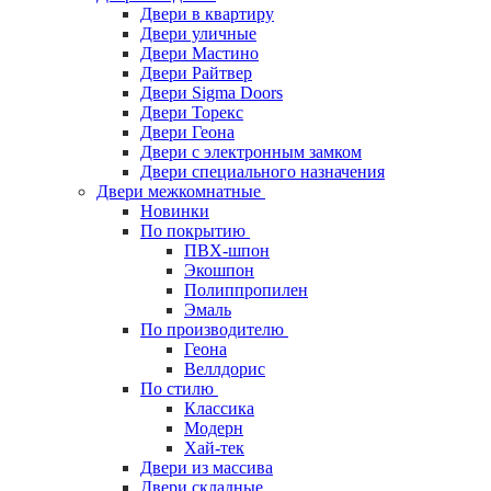
Двери в квартиру
Двери уличные
Двери Мастино
Двери Райтвер
Двери Sigma Doors
Двери Торекс
Двери Геона
Двери с электронным замком
Двери специального назначения
Двери межкомнатные
Новинки
По покрытию
ПВХ-шпон
Экошпон
Полиппропилен
Эмаль
По производителю
Геона
Веллдорис
По стилю
Классика
Модерн
Хай-тек
Двери из массива
Двери складные