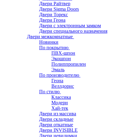
Двери Райтвер
Двери Sigma Doors
Двери Торекс
Двери Геона
Двери с электронным замком
Двери специального назначения
Двери межкомнатные
Новинки
По покрытию
ПВХ-шпон
Экошпон
Полиппропилен
Эмаль
По производителю
Геона
Веллдорис
По стилю
Классика
Модерн
Хай-тек
Двери из массива
Двери складные
Двери откатные
Двери INVISIBLE
Двери невидимки