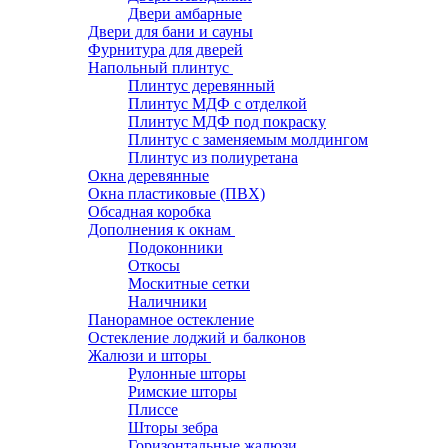
Двери амбарные
Двери для бани и сауны
Фурнитура для дверей
Напольный плинтус
Плинтус деревянный
Плинтус МДФ с отделкой
Плинтус МДФ под покраску
Плинтус с заменяемым молдингом
Плинтус из полиуретана
Окна деревянные
Окна пластиковые (ПВХ)
Обсадная коробка
Дополнения к окнам
Подоконники
Откосы
Москитные сетки
Наличники
Панорамное остекление
Остекление лоджий и балконов
Жалюзи и шторы
Рулонные шторы
Римские шторы
Плиссе
Шторы зебра
Горизонтальные жалюзи