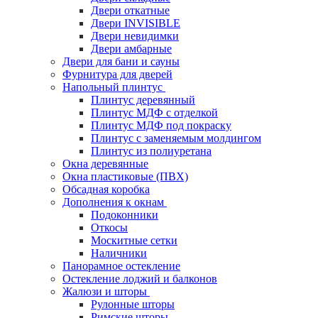
Двери откатные
Двери INVISIBLE
Двери невидимки
Двери амбарные
Двери для бани и сауны
Фурнитура для дверей
Напольный плинтус
Плинтус деревянный
Плинтус МДФ с отделкой
Плинтус МДФ под покраску
Плинтус с заменяемым молдингом
Плинтус из полиуретана
Окна деревянные
Окна пластиковые (ПВХ)
Обсадная коробка
Дополнения к окнам
Подоконники
Откосы
Москитные сетки
Наличники
Панорамное остекление
Остекление лоджий и балконов
Жалюзи и шторы
Рулонные шторы
Римские шторы