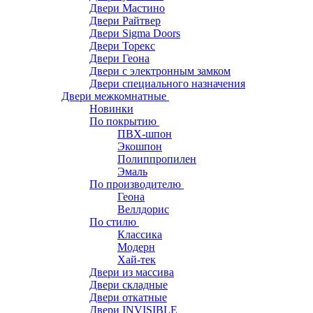
Двери Мастино
Двери Райтвер
Двери Sigma Doors
Двери Торекс
Двери Геона
Двери с электронным замком
Двери специального назначения
Двери межкомнатные
Новинки
По покрытию
ПВХ-шпон
Экошпон
Полиппропилен
Эмаль
По производителю
Геона
Веллдорис
По стилю
Классика
Модерн
Хай-тек
Двери из массива
Двери складные
Двери откатные
Двери INVISIBLE