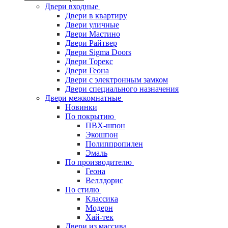
Двери входные
Двери в квартиру
Двери уличные
Двери Мастино
Двери Райтвер
Двери Sigma Doors
Двери Торекс
Двери Геона
Двери с электронным замком
Двери специального назначения
Двери межкомнатные
Новинки
По покрытию
ПВХ-шпон
Экошпон
Полиппропилен
Эмаль
По производителю
Геона
Веллдорис
По стилю
Классика
Модерн
Хай-тек
Двери из массива