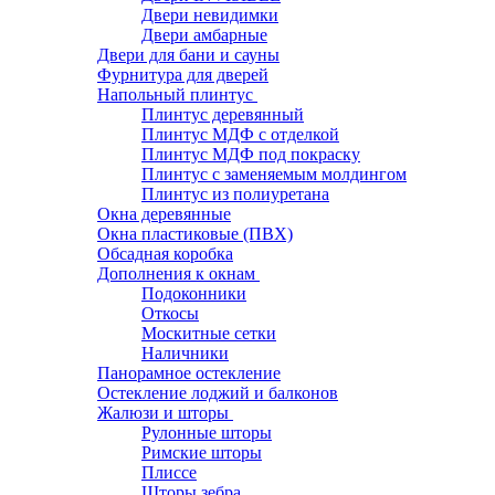
Двери невидимки
Двери амбарные
Двери для бани и сауны
Фурнитура для дверей
Напольный плинтус
Плинтус деревянный
Плинтус МДФ с отделкой
Плинтус МДФ под покраску
Плинтус с заменяемым молдингом
Плинтус из полиуретана
Окна деревянные
Окна пластиковые (ПВХ)
Обсадная коробка
Дополнения к окнам
Подоконники
Откосы
Москитные сетки
Наличники
Панорамное остекление
Остекление лоджий и балконов
Жалюзи и шторы
Рулонные шторы
Римские шторы
Плиссе
Шторы зебра