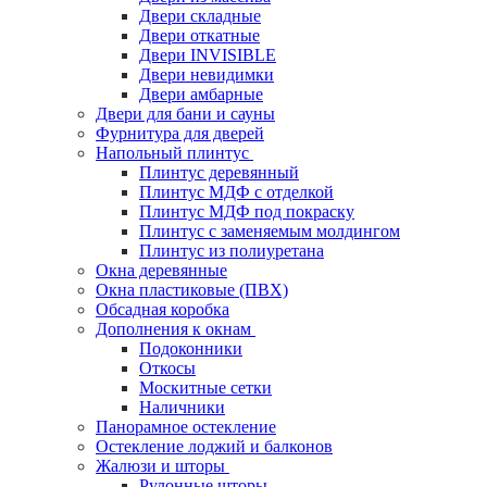
Двери складные
Двери откатные
Двери INVISIBLE
Двери невидимки
Двери амбарные
Двери для бани и сауны
Фурнитура для дверей
Напольный плинтус
Плинтус деревянный
Плинтус МДФ с отделкой
Плинтус МДФ под покраску
Плинтус с заменяемым молдингом
Плинтус из полиуретана
Окна деревянные
Окна пластиковые (ПВХ)
Обсадная коробка
Дополнения к окнам
Подоконники
Откосы
Москитные сетки
Наличники
Панорамное остекление
Остекление лоджий и балконов
Жалюзи и шторы
Рулонные шторы