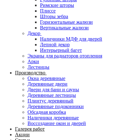
Римские шторы
Плиссе
Шторы зебра
Горизонтальные жалюзи
Вертикальные жалюзи
Декор
Наличники МДФ для дверей
Лепной декор
Интерьерный багет
Экраны для радиаторов отопления
Арки
Лестницы
Производство
Окна деревянные
Деревянные двери
Двери для бани и сауны
Деревянные лестницы
Плинтус деревянный
Деревянные подоконники
Обсадная коробка
Наличники деревянные
Воссоздание окон и дверей
Галерея работ
Акции