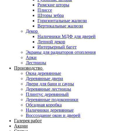
Римские шторы
Плиссе
Шторы зебра
Горизонтальные жалюзи
Вертикальные жалюзи
Декор
Наличники МДФ для дверей
Лепной декор
Интерьерный багет
Экраны для радиаторов отопления
Арки
Лестницы
Производство
Окна деревянные
Деревянные двери
Двери для бани и сауны
Деревянные лестницы
Плинтус деревянный
Деревянные подоконники
Обсадная коробка
Наличники деревянные
Воссоздание окон и дверей
Галерея работ
Акции