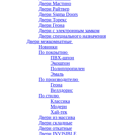
Двери Мастино
Двери Райтвер
Двери Sigma Doors
Двери Торекс
Двери Геона
Двери с электронным замком
Двери специального назначения
Двери межкомнатные
Новинки
По покрытию
ПВХ-шпон
Экошпон
Полиппропилен
Эмаль
По производителю
Геона
Веллдорис
По стилю
Классика
Модерн
Хай-тек
Двери из массива
Двери складные
Двери откатные
Двери INVISIBLE