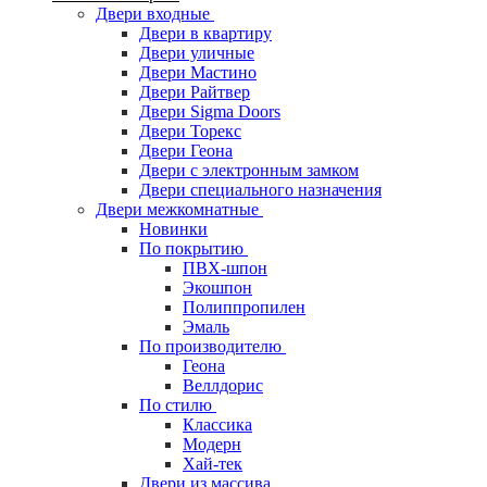
Двери входные
Двери в квартиру
Двери уличные
Двери Мастино
Двери Райтвер
Двери Sigma Doors
Двери Торекс
Двери Геона
Двери с электронным замком
Двери специального назначения
Двери межкомнатные
Новинки
По покрытию
ПВХ-шпон
Экошпон
Полиппропилен
Эмаль
По производителю
Геона
Веллдорис
По стилю
Классика
Модерн
Хай-тек
Двери из массива