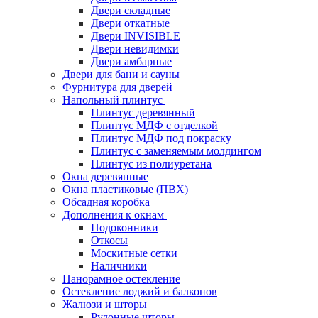
Двери складные
Двери откатные
Двери INVISIBLE
Двери невидимки
Двери амбарные
Двери для бани и сауны
Фурнитура для дверей
Напольный плинтус
Плинтус деревянный
Плинтус МДФ с отделкой
Плинтус МДФ под покраску
Плинтус с заменяемым молдингом
Плинтус из полиуретана
Окна деревянные
Окна пластиковые (ПВХ)
Обсадная коробка
Дополнения к окнам
Подоконники
Откосы
Москитные сетки
Наличники
Панорамное остекление
Остекление лоджий и балконов
Жалюзи и шторы
Рулонные шторы