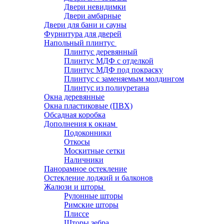
Двери невидимки
Двери амбарные
Двери для бани и сауны
Фурнитура для дверей
Напольный плинтус
Плинтус деревянный
Плинтус МДФ с отделкой
Плинтус МДФ под покраску
Плинтус с заменяемым молдингом
Плинтус из полиуретана
Окна деревянные
Окна пластиковые (ПВХ)
Обсадная коробка
Дополнения к окнам
Подоконники
Откосы
Москитные сетки
Наличники
Панорамное остекление
Остекление лоджий и балконов
Жалюзи и шторы
Рулонные шторы
Римские шторы
Плиссе
Шторы зебра