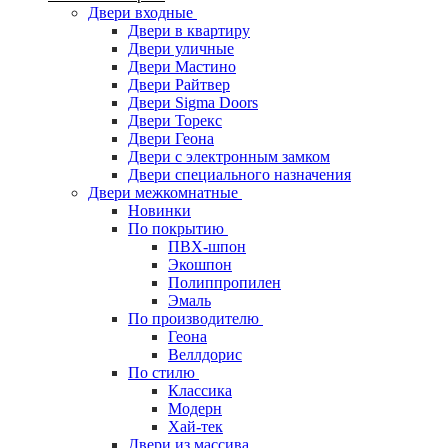
Двери входные
Двери в квартиру
Двери уличные
Двери Мастино
Двери Райтвер
Двери Sigma Doors
Двери Торекс
Двери Геона
Двери с электронным замком
Двери специального назначения
Двери межкомнатные
Новинки
По покрытию
ПВХ-шпон
Экошпон
Полиппропилен
Эмаль
По производителю
Геона
Веллдорис
По стилю
Классика
Модерн
Хай-тек
Двери из массива