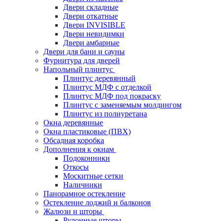
Двери складные
Двери откатные
Двери INVISIBLE
Двери невидимки
Двери амбарные
Двери для бани и сауны
Фурнитура для дверей
Напольный плинтус
Плинтус деревянный
Плинтус МДФ с отделкой
Плинтус МДФ под покраску
Плинтус с заменяемым молдингом
Плинтус из полиуретана
Окна деревянные
Окна пластиковые (ПВХ)
Обсадная коробка
Дополнения к окнам
Подоконники
Откосы
Москитные сетки
Наличники
Панорамное остекление
Остекление лоджий и балконов
Жалюзи и шторы
Рулонные шторы