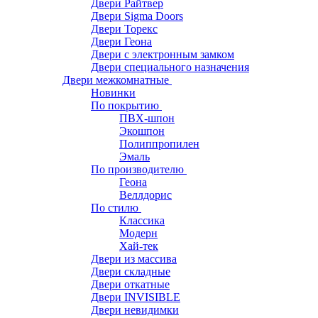
Двери Райтвер
Двери Sigma Doors
Двери Торекс
Двери Геона
Двери с электронным замком
Двери специального назначения
Двери межкомнатные
Новинки
По покрытию
ПВХ-шпон
Экошпон
Полиппропилен
Эмаль
По производителю
Геона
Веллдорис
По стилю
Классика
Модерн
Хай-тек
Двери из массива
Двери складные
Двери откатные
Двери INVISIBLE
Двери невидимки