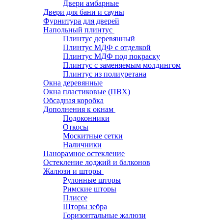
Двери амбарные
Двери для бани и сауны
Фурнитура для дверей
Напольный плинтус
Плинтус деревянный
Плинтус МДФ с отделкой
Плинтус МДФ под покраску
Плинтус с заменяемым молдингом
Плинтус из полиуретана
Окна деревянные
Окна пластиковые (ПВХ)
Обсадная коробка
Дополнения к окнам
Подоконники
Откосы
Москитные сетки
Наличники
Панорамное остекление
Остекление лоджий и балконов
Жалюзи и шторы
Рулонные шторы
Римские шторы
Плиссе
Шторы зебра
Горизонтальные жалюзи