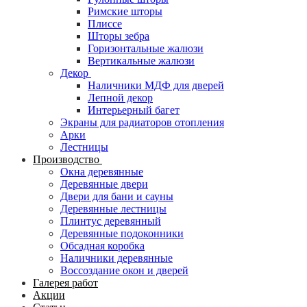
Римские шторы
Плиссе
Шторы зебра
Горизонтальные жалюзи
Вертикальные жалюзи
Декор
Наличники МДФ для дверей
Лепной декор
Интерьерный багет
Экраны для радиаторов отопления
Арки
Лестницы
Производство
Окна деревянные
Деревянные двери
Двери для бани и сауны
Деревянные лестницы
Плинтус деревянный
Деревянные подоконники
Обсадная коробка
Наличники деревянные
Воссоздание окон и дверей
Галерея работ
Акции