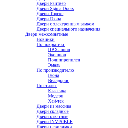
Двери Райтвер
Двери Sigma Doors
Двери Торекс
Двери Геона
Двери с электронным замком
Двери специального назначения
Двери межкомнатные
Новинки
По покрытию
ПВХ-шпон
Экошпон
Полиппропилен
Эмаль
По производителю
Геона
Веллдорис
По стилю
Классика
Модерн
Хай-тек
Двери из массива
Двери складные
Двери откатные
Двери INVISIBLE
Двери невидимки