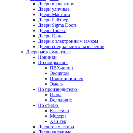
Двери в квартиру
Двери уличные
Двери Мастино
Двери Райтвер
Двери Sigma Doors
Двери Торекс
Двери Геона
Двери с электронным замком
Двери специального назначения
Двери межкомнатные
Новинки
По покрытию
ПВХ-шпон
Экошпон
Полиппропилен
Эмаль
По производителю
Геона
Веллдорис
По стилю
Классика
Модерн
Хай-тек
Двери из массива
Двери складные