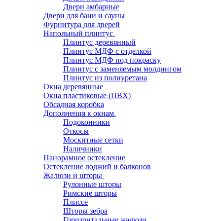
Двери амбарные
Двери для бани и сауны
Фурнитура для дверей
Напольный плинтус
Плинтус деревянный
Плинтус МДФ с отделкой
Плинтус МДФ под покраску
Плинтус с заменяемым молдингом
Плинтус из полиуретана
Окна деревянные
Окна пластиковые (ПВХ)
Обсадная коробка
Дополнения к окнам
Подоконники
Откосы
Москитные сетки
Наличники
Панорамное остекление
Остекление лоджий и балконов
Жалюзи и шторы
Рулонные шторы
Римские шторы
Плиссе
Шторы зебра
Горизонтальные жалюзи