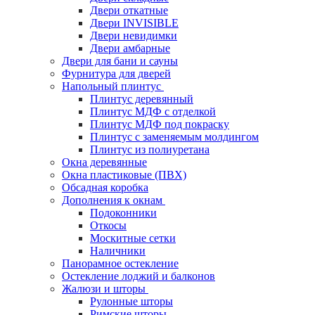
Двери откатные
Двери INVISIBLE
Двери невидимки
Двери амбарные
Двери для бани и сауны
Фурнитура для дверей
Напольный плинтус
Плинтус деревянный
Плинтус МДФ с отделкой
Плинтус МДФ под покраску
Плинтус с заменяемым молдингом
Плинтус из полиуретана
Окна деревянные
Окна пластиковые (ПВХ)
Обсадная коробка
Дополнения к окнам
Подоконники
Откосы
Москитные сетки
Наличники
Панорамное остекление
Остекление лоджий и балконов
Жалюзи и шторы
Рулонные шторы
Римские шторы