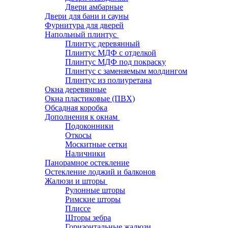
Двери амбарные
Двери для бани и сауны
Фурнитура для дверей
Напольный плинтус
Плинтус деревянный
Плинтус МДФ с отделкой
Плинтус МДФ под покраску
Плинтус с заменяемым молдингом
Плинтус из полиуретана
Окна деревянные
Окна пластиковые (ПВХ)
Обсадная коробка
Дополнения к окнам
Подоконники
Откосы
Москитные сетки
Наличники
Панорамное остекление
Остекление лоджий и балконов
Жалюзи и шторы
Рулонные шторы
Римские шторы
Плиссе
Шторы зебра
Горизонтальные жалюзи