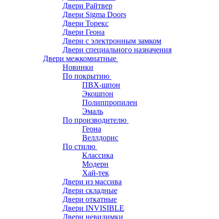
Двери Райтвер
Двери Sigma Doors
Двери Торекс
Двери Геона
Двери с электронным замком
Двери специального назначения
Двери межкомнатные
Новинки
По покрытию
ПВХ-шпон
Экошпон
Полиппропилен
Эмаль
По производителю
Геона
Веллдорис
По стилю
Классика
Модерн
Хай-тек
Двери из массива
Двери складные
Двери откатные
Двери INVISIBLE
Двери невидимки