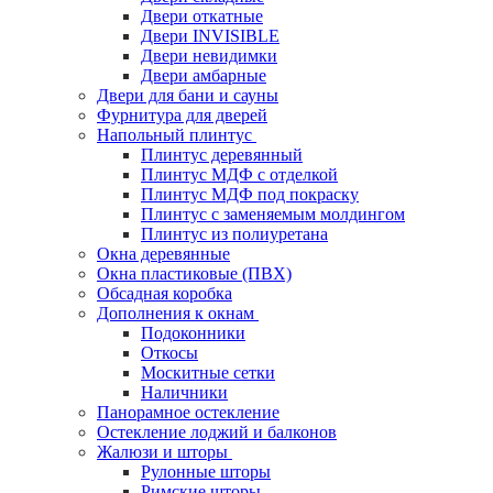
Двери откатные
Двери INVISIBLE
Двери невидимки
Двери амбарные
Двери для бани и сауны
Фурнитура для дверей
Напольный плинтус
Плинтус деревянный
Плинтус МДФ с отделкой
Плинтус МДФ под покраску
Плинтус с заменяемым молдингом
Плинтус из полиуретана
Окна деревянные
Окна пластиковые (ПВХ)
Обсадная коробка
Дополнения к окнам
Подоконники
Откосы
Москитные сетки
Наличники
Панорамное остекление
Остекление лоджий и балконов
Жалюзи и шторы
Рулонные шторы
Римские шторы