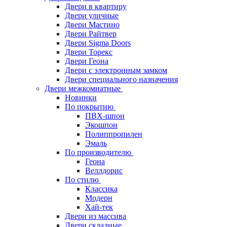
Двери в квартиру
Двери уличные
Двери Мастино
Двери Райтвер
Двери Sigma Doors
Двери Торекс
Двери Геона
Двери с электронным замком
Двери специального назначения
Двери межкомнатные
Новинки
По покрытию
ПВХ-шпон
Экошпон
Полиппропилен
Эмаль
По производителю
Геона
Веллдорис
По стилю
Классика
Модерн
Хай-тек
Двери из массива
Двери складные