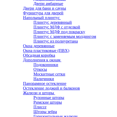
Двери амбарные
Двери для бани и сауны
Фурнитура для дверей
Напольный плинтус
Плинтус деревянный
Плинтус МДФ с отделкой
Плинтус МДФ под покраску
Плинтус с заменяемым молдингом
Плинтус из полиуретана
Окна деревянные
Окна пластиковые (ПВХ)
Обсадная коробка
Дополнения к окнам
Подоконники
Откосы
Москитные сетки
Наличники
Панорамное остекление
Остекление лоджий и балконов
Жалюзи и шторы
Рулонные шторы
Римские шторы
Плиссе
Шторы зебра
Горизонтальные жалюзи