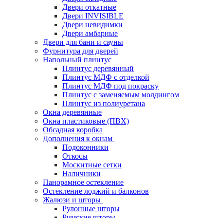
Двери откатные
Двери INVISIBLE
Двери невидимки
Двери амбарные
Двери для бани и сауны
Фурнитура для дверей
Напольный плинтус
Плинтус деревянный
Плинтус МДФ с отделкой
Плинтус МДФ под покраску
Плинтус с заменяемым молдингом
Плинтус из полиуретана
Окна деревянные
Окна пластиковые (ПВХ)
Обсадная коробка
Дополнения к окнам
Подоконники
Откосы
Москитные сетки
Наличники
Панорамное остекление
Остекление лоджий и балконов
Жалюзи и шторы
Рулонные шторы
Римские шторы