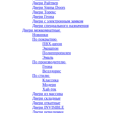
Двери Райтвер
Двери Sigma Doors
Двери Торекс
Двери Геона
Двери с электронным замком
Двери специального назначения
Двери межкомнатные
Новинки
По покрытию
ПВХ-шпон
Экошпон
Полиппропилен
Эмаль
По производителю
Геона
Веллдорис
По стилю
Классика
Модерн
Хай-тек
Двери из массива
Двери складные
Двери откатные
Двери INVISIBLE
Двери невидимки