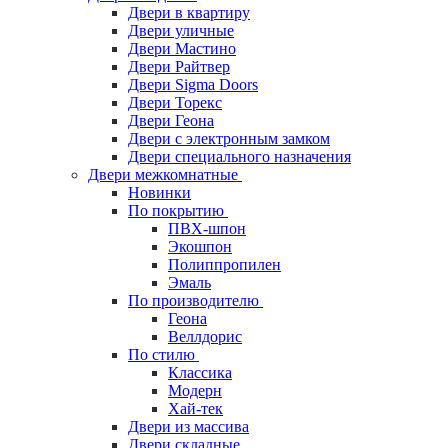
Двери в квартиру
Двери уличные
Двери Мастино
Двери Райтвер
Двери Sigma Doors
Двери Торекс
Двери Геона
Двери с электронным замком
Двери специального назначения
Двери межкомнатные
Новинки
По покрытию
ПВХ-шпон
Экошпон
Полиппропилен
Эмаль
По производителю
Геона
Веллдорис
По стилю
Классика
Модерн
Хай-тек
Двери из массива
Двери складные