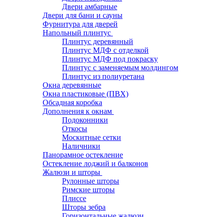
Двери амбарные
Двери для бани и сауны
Фурнитура для дверей
Напольный плинтус
Плинтус деревянный
Плинтус МДФ с отделкой
Плинтус МДФ под покраску
Плинтус с заменяемым молдингом
Плинтус из полиуретана
Окна деревянные
Окна пластиковые (ПВХ)
Обсадная коробка
Дополнения к окнам
Подоконники
Откосы
Москитные сетки
Наличники
Панорамное остекление
Остекление лоджий и балконов
Жалюзи и шторы
Рулонные шторы
Римские шторы
Плиссе
Шторы зебра
Горизонтальные жалюзи