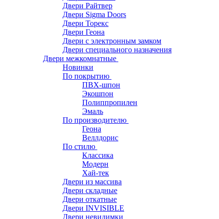
Двери Райтвер
Двери Sigma Doors
Двери Торекс
Двери Геона
Двери с электронным замком
Двери специального назначения
Двери межкомнатные
Новинки
По покрытию
ПВХ-шпон
Экошпон
Полиппропилен
Эмаль
По производителю
Геона
Веллдорис
По стилю
Классика
Модерн
Хай-тек
Двери из массива
Двери складные
Двери откатные
Двери INVISIBLE
Двери невидимки