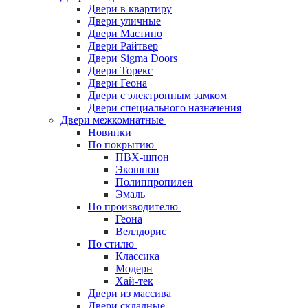
Двери в квартиру
Двери уличные
Двери Мастино
Двери Райтвер
Двери Sigma Doors
Двери Торекс
Двери Геона
Двери с электронным замком
Двери специального назначения
Двери межкомнатные
Новинки
По покрытию
ПВХ-шпон
Экошпон
Полиппропилен
Эмаль
По производителю
Геона
Веллдорис
По стилю
Классика
Модерн
Хай-тек
Двери из массива
Двери складные