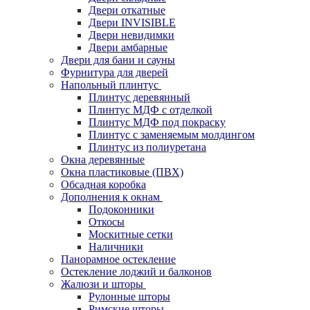
Двери откатные
Двери INVISIBLE
Двери невидимки
Двери амбарные
Двери для бани и сауны
Фурнитура для дверей
Напольный плинтус
Плинтус деревянный
Плинтус МДФ с отделкой
Плинтус МДФ под покраску
Плинтус с заменяемым молдингом
Плинтус из полиуретана
Окна деревянные
Окна пластиковые (ПВХ)
Обсадная коробка
Дополнения к окнам
Подоконники
Откосы
Москитные сетки
Наличники
Панорамное остекление
Остекление лоджий и балконов
Жалюзи и шторы
Рулонные шторы
Римские шторы