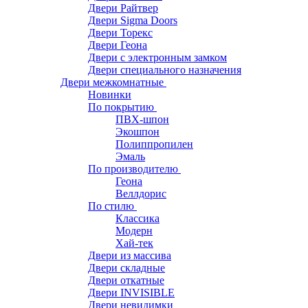
Двери Райтвер
Двери Sigma Doors
Двери Торекс
Двери Геона
Двери с электронным замком
Двери специального назначения
Двери межкомнатные
Новинки
По покрытию
ПВХ-шпон
Экошпон
Полиппропилен
Эмаль
По производителю
Геона
Веллдорис
По стилю
Классика
Модерн
Хай-тек
Двери из массива
Двери складные
Двери откатные
Двери INVISIBLE
Двери невидимки