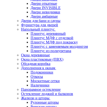
Двери откатные
Двери INVISIBLE
Двери невидимки
Двери амбарные
Двери для бани и сауны
Фурнитура для дверей
Напольный плинтус
Плинтус деревянный
Плинтус МДФ с отделкой
Плинтус МДФ под покраску
Плинтус с заменяемым молдингом
Плинтус из полиуретана
Окна деревянные
Окна пластиковые (ПВХ)
Обсадная коробка
Дополнения к окнам
Подоконники
Откосы
Москитные сетки
Наличники
Панорамное остекление
Остекление лоджий и балконов
Жалюзи и шторы
Рулонные шторы
Римские шторы