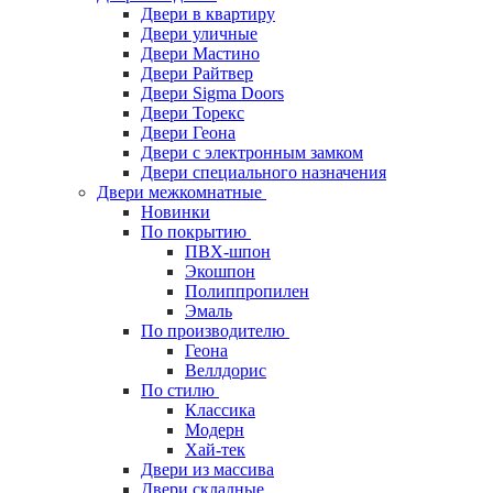
Двери в квартиру
Двери уличные
Двери Мастино
Двери Райтвер
Двери Sigma Doors
Двери Торекс
Двери Геона
Двери с электронным замком
Двери специального назначения
Двери межкомнатные
Новинки
По покрытию
ПВХ-шпон
Экошпон
Полиппропилен
Эмаль
По производителю
Геона
Веллдорис
По стилю
Классика
Модерн
Хай-тек
Двери из массива
Двери складные