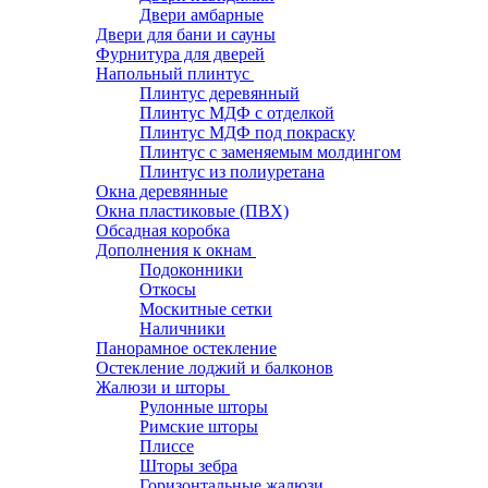
Двери амбарные
Двери для бани и сауны
Фурнитура для дверей
Напольный плинтус
Плинтус деревянный
Плинтус МДФ с отделкой
Плинтус МДФ под покраску
Плинтус с заменяемым молдингом
Плинтус из полиуретана
Окна деревянные
Окна пластиковые (ПВХ)
Обсадная коробка
Дополнения к окнам
Подоконники
Откосы
Москитные сетки
Наличники
Панорамное остекление
Остекление лоджий и балконов
Жалюзи и шторы
Рулонные шторы
Римские шторы
Плиссе
Шторы зебра
Горизонтальные жалюзи