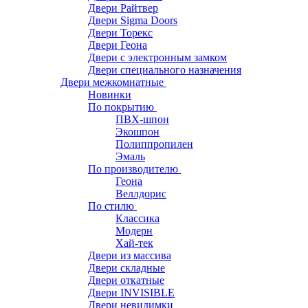
Двери Райтвер
Двери Sigma Doors
Двери Торекс
Двери Геона
Двери с электронным замком
Двери специального назначения
Двери межкомнатные
Новинки
По покрытию
ПВХ-шпон
Экошпон
Полиппропилен
Эмаль
По производителю
Геона
Веллдорис
По стилю
Классика
Модерн
Хай-тек
Двери из массива
Двери складные
Двери откатные
Двери INVISIBLE
Двери невидимки