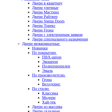
Двери в квартиру
Двери уличные
Двери Мастино
Двери Райтвер
Двери Sigma Doors
Двери Торекс
Двери Геона
Двери с электронным замком
Двери специального назначения
Двери межкомнатные
Новинки
По покрытию
ПВХ-шпон
Экошпон
Полиппропилен
Эмаль
По производителю
Геона
Веллдорис
По стилю
Классика
Модерн
Хай-тек
Двери из массива
Двери складные