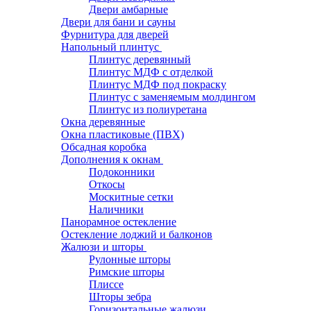
Двери амбарные
Двери для бани и сауны
Фурнитура для дверей
Напольный плинтус
Плинтус деревянный
Плинтус МДФ с отделкой
Плинтус МДФ под покраску
Плинтус с заменяемым молдингом
Плинтус из полиуретана
Окна деревянные
Окна пластиковые (ПВХ)
Обсадная коробка
Дополнения к окнам
Подоконники
Откосы
Москитные сетки
Наличники
Панорамное остекление
Остекление лоджий и балконов
Жалюзи и шторы
Рулонные шторы
Римские шторы
Плиссе
Шторы зебра
Горизонтальные жалюзи