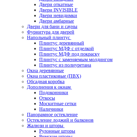
Двери откатные
Двери INVISIBLE
Двери невидимки
Двери амбарные
Двери для бани и сауны
Фурнитура для дверей
Напольный плинтус
Плинтус деревянный
Плинтус МДФ с отделкой
Плинтус МДФ под покраску
Плинтус с заменяемым молдингом
Плинтус из полиуретана
Окна деревянные
Окна пластиковые (ПВХ)
Обсадная коробка
Дополнения к окнам
Подоконники
Откосы
Москитные сетки
Наличники
Панорамное остекление
Остекление лоджий и балконов
Жалюзи и шторы
Рулонные шторы
Римские шторы