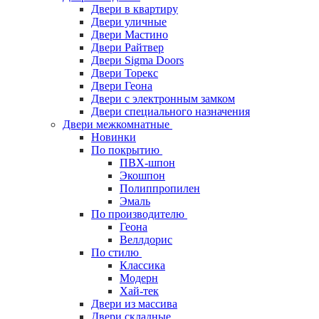
Двери в квартиру
Двери уличные
Двери Мастино
Двери Райтвер
Двери Sigma Doors
Двери Торекс
Двери Геона
Двери с электронным замком
Двери специального назначения
Двери межкомнатные
Новинки
По покрытию
ПВХ-шпон
Экошпон
Полиппропилен
Эмаль
По производителю
Геона
Веллдорис
По стилю
Классика
Модерн
Хай-тек
Двери из массива
Двери складные