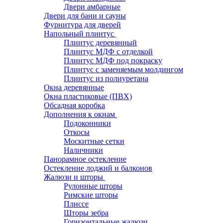
Двери амбарные
Двери для бани и сауны
Фурнитура для дверей
Напольный плинтус
Плинтус деревянный
Плинтус МДФ с отделкой
Плинтус МДФ под покраску
Плинтус с заменяемым молдингом
Плинтус из полиуретана
Окна деревянные
Окна пластиковые (ПВХ)
Обсадная коробка
Дополнения к окнам
Подоконники
Откосы
Москитные сетки
Наличники
Панорамное остекление
Остекление лоджий и балконов
Жалюзи и шторы
Рулонные шторы
Римские шторы
Плиссе
Шторы зебра
Горизонтальные жалюзи