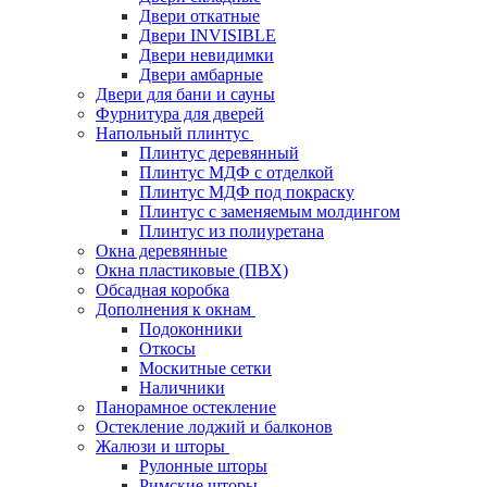
Двери откатные
Двери INVISIBLE
Двери невидимки
Двери амбарные
Двери для бани и сауны
Фурнитура для дверей
Напольный плинтус
Плинтус деревянный
Плинтус МДФ с отделкой
Плинтус МДФ под покраску
Плинтус с заменяемым молдингом
Плинтус из полиуретана
Окна деревянные
Окна пластиковые (ПВХ)
Обсадная коробка
Дополнения к окнам
Подоконники
Откосы
Москитные сетки
Наличники
Панорамное остекление
Остекление лоджий и балконов
Жалюзи и шторы
Рулонные шторы
Римские шторы