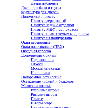
Двери амбарные
Двери для бани и сауны
Фурнитура для дверей
Напольный плинтус
Плинтус деревянный
Плинтус МДФ с отделкой
Плинтус МДФ под покраску
Плинтус с заменяемым молдингом
Плинтус из полиуретана
Окна деревянные
Окна пластиковые (ПВХ)
Обсадная коробка
Дополнения к окнам
Подоконники
Откосы
Москитные сетки
Наличники
Панорамное остекление
Остекление лоджий и балконов
Жалюзи и шторы
Рулонные шторы
Римские шторы
Плиссе
Шторы зебра
Горизонтальные жалюзи