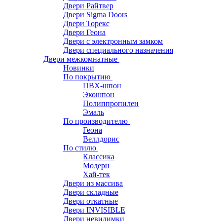
Двери Райтвер
Двери Sigma Doors
Двери Торекс
Двери Геона
Двери с электронным замком
Двери специального назначения
Двери межкомнатные
Новинки
По покрытию
ПВХ-шпон
Экошпон
Полиппропилен
Эмаль
По производителю
Геона
Веллдорис
По стилю
Классика
Модерн
Хай-тек
Двери из массива
Двери складные
Двери откатные
Двери INVISIBLE
Двери невидимки