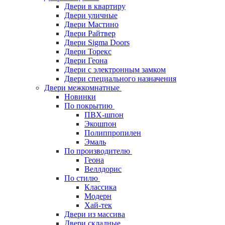
Двери в квартиру
Двери уличные
Двери Мастино
Двери Райтвер
Двери Sigma Doors
Двери Торекс
Двери Геона
Двери с электронным замком
Двери специального назначения
Двери межкомнатные
Новинки
По покрытию
ПВХ-шпон
Экошпон
Полиппропилен
Эмаль
По производителю
Геона
Веллдорис
По стилю
Классика
Модерн
Хай-тек
Двери из массива
Двери складные