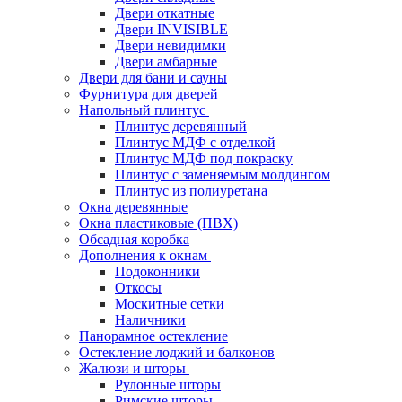
Двери откатные
Двери INVISIBLE
Двери невидимки
Двери амбарные
Двери для бани и сауны
Фурнитура для дверей
Напольный плинтус
Плинтус деревянный
Плинтус МДФ с отделкой
Плинтус МДФ под покраску
Плинтус с заменяемым молдингом
Плинтус из полиуретана
Окна деревянные
Окна пластиковые (ПВХ)
Обсадная коробка
Дополнения к окнам
Подоконники
Откосы
Москитные сетки
Наличники
Панорамное остекление
Остекление лоджий и балконов
Жалюзи и шторы
Рулонные шторы
Римские шторы