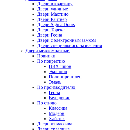
Двери в квартиру
Двери уличные
Двери Мастино
Двери Райтвер
Двери Sigma Doors
Двери Торекс
Двери Геона
Двери с электронным замком
Двери специального назначения
Двери межкомнатные
Новинки
По покрытию
ПВХ-шпон
Экошпон
Полиппропилен
Эмаль
По производителю
Геона
Веллдорис
По стилю
Классика
Модерн
Хай-тек
Двери из массива
Двери складные