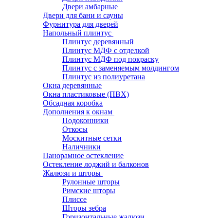
Двери амбарные
Двери для бани и сауны
Фурнитура для дверей
Напольный плинтус
Плинтус деревянный
Плинтус МДФ с отделкой
Плинтус МДФ под покраску
Плинтус с заменяемым молдингом
Плинтус из полиуретана
Окна деревянные
Окна пластиковые (ПВХ)
Обсадная коробка
Дополнения к окнам
Подоконники
Откосы
Москитные сетки
Наличники
Панорамное остекление
Остекление лоджий и балконов
Жалюзи и шторы
Рулонные шторы
Римские шторы
Плиссе
Шторы зебра
Горизонтальные жалюзи