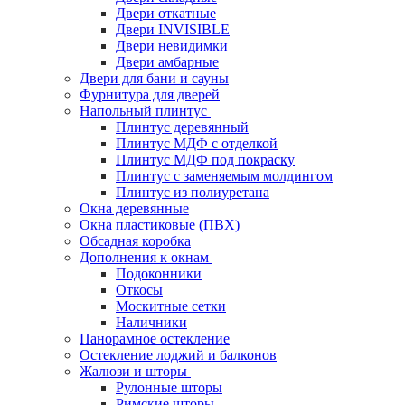
Двери откатные
Двери INVISIBLE
Двери невидимки
Двери амбарные
Двери для бани и сауны
Фурнитура для дверей
Напольный плинтус
Плинтус деревянный
Плинтус МДФ с отделкой
Плинтус МДФ под покраску
Плинтус с заменяемым молдингом
Плинтус из полиуретана
Окна деревянные
Окна пластиковые (ПВХ)
Обсадная коробка
Дополнения к окнам
Подоконники
Откосы
Москитные сетки
Наличники
Панорамное остекление
Остекление лоджий и балконов
Жалюзи и шторы
Рулонные шторы
Римские шторы