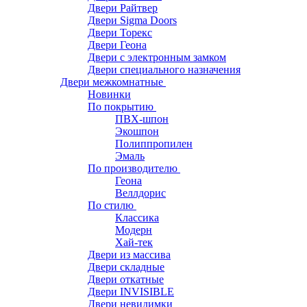
Двери Райтвер
Двери Sigma Doors
Двери Торекс
Двери Геона
Двери с электронным замком
Двери специального назначения
Двери межкомнатные
Новинки
По покрытию
ПВХ-шпон
Экошпон
Полиппропилен
Эмаль
По производителю
Геона
Веллдорис
По стилю
Классика
Модерн
Хай-тек
Двери из массива
Двери складные
Двери откатные
Двери INVISIBLE
Двери невидимки