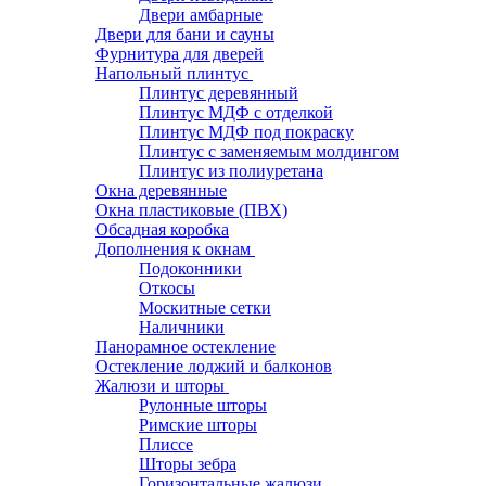
Двери амбарные
Двери для бани и сауны
Фурнитура для дверей
Напольный плинтус
Плинтус деревянный
Плинтус МДФ с отделкой
Плинтус МДФ под покраску
Плинтус с заменяемым молдингом
Плинтус из полиуретана
Окна деревянные
Окна пластиковые (ПВХ)
Обсадная коробка
Дополнения к окнам
Подоконники
Откосы
Москитные сетки
Наличники
Панорамное остекление
Остекление лоджий и балконов
Жалюзи и шторы
Рулонные шторы
Римские шторы
Плиссе
Шторы зебра
Горизонтальные жалюзи