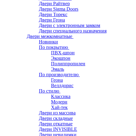
Двери Райтвер
Двери Sigma Doors
Двери Торекс
Двери Геона
Двери с электронным замком
Двери специального назначения
Двери межкомнатные
Новинки
По покрытию
ПВХ-шпон
Экошпон
Полиппропилен
Эмаль
По производителю
Геона
Веллдорис
По стилю
Классика
Модерн
Хай-тек
Двери из массива
Двери складные
Двери откатные
Двери INVISIBLE
Двери невидимки