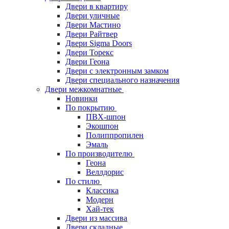
Двери в квартиру
Двери уличные
Двери Мастино
Двери Райтвер
Двери Sigma Doors
Двери Торекс
Двери Геона
Двери с электронным замком
Двери специального назначения
Двери межкомнатные
Новинки
По покрытию
ПВХ-шпон
Экошпон
Полиппропилен
Эмаль
По производителю
Геона
Веллдорис
По стилю
Классика
Модерн
Хай-тек
Двери из массива
Двери складные