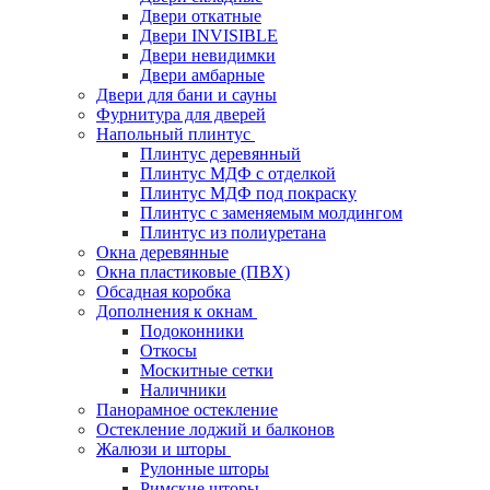
Двери откатные
Двери INVISIBLE
Двери невидимки
Двери амбарные
Двери для бани и сауны
Фурнитура для дверей
Напольный плинтус
Плинтус деревянный
Плинтус МДФ с отделкой
Плинтус МДФ под покраску
Плинтус с заменяемым молдингом
Плинтус из полиуретана
Окна деревянные
Окна пластиковые (ПВХ)
Обсадная коробка
Дополнения к окнам
Подоконники
Откосы
Москитные сетки
Наличники
Панорамное остекление
Остекление лоджий и балконов
Жалюзи и шторы
Рулонные шторы
Римские шторы