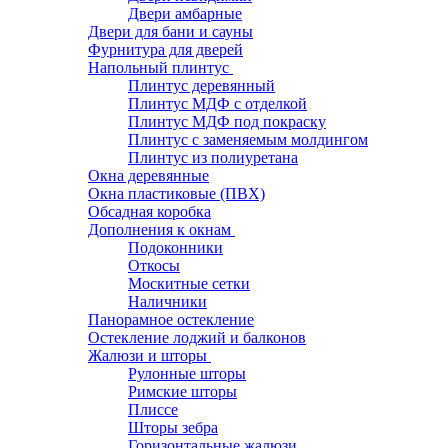
Двери амбарные
Двери для бани и сауны
Фурнитура для дверей
Напольный плинтус
Плинтус деревянный
Плинтус МДФ с отделкой
Плинтус МДФ под покраску
Плинтус с заменяемым молдингом
Плинтус из полиуретана
Окна деревянные
Окна пластиковые (ПВХ)
Обсадная коробка
Дополнения к окнам
Подоконники
Откосы
Москитные сетки
Наличники
Панорамное остекление
Остекление лоджий и балконов
Жалюзи и шторы
Рулонные шторы
Римские шторы
Плиссе
Шторы зебра
Горизонтальные жалюзи