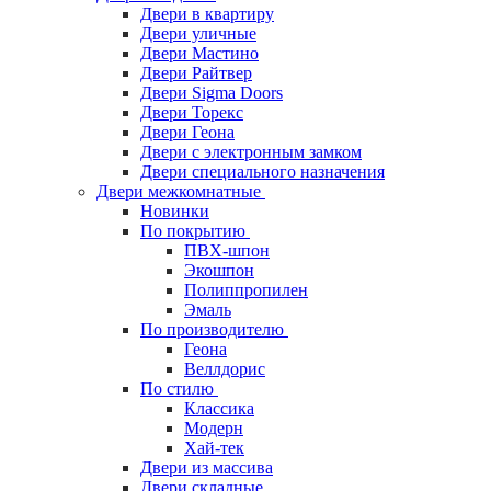
Двери в квартиру
Двери уличные
Двери Мастино
Двери Райтвер
Двери Sigma Doors
Двери Торекс
Двери Геона
Двери с электронным замком
Двери специального назначения
Двери межкомнатные
Новинки
По покрытию
ПВХ-шпон
Экошпон
Полиппропилен
Эмаль
По производителю
Геона
Веллдорис
По стилю
Классика
Модерн
Хай-тек
Двери из массива
Двери складные