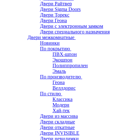
Двери Райтвер
Двери Sigma Doors
Двери Торекс
Двери Геона
Двери с электронным замком
Двери специального назначения
Двери межкомнатные
Новинки
По покрытию
ПВХ-шпон
Экошпон
Полиппропилен
Эмаль
По производителю
Геона
Веллдорис
По стилю
Классика
Модерн
Хай-тек
Двери из массива
Двери складные
Двери откатные
Двери INVISIBLE
Двери невидимки