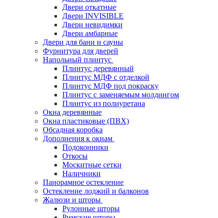
Двери откатные
Двери INVISIBLE
Двери невидимки
Двери амбарные
Двери для бани и сауны
Фурнитура для дверей
Напольный плинтус
Плинтус деревянный
Плинтус МДФ с отделкой
Плинтус МДФ под покраску
Плинтус с заменяемым молдингом
Плинтус из полиуретана
Окна деревянные
Окна пластиковые (ПВХ)
Обсадная коробка
Дополнения к окнам
Подоконники
Откосы
Москитные сетки
Наличники
Панорамное остекление
Остекление лоджий и балконов
Жалюзи и шторы
Рулонные шторы
Римские шторы