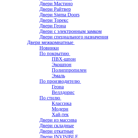
Двери Мастино
Двери Райтвер
Двери Sigma Doors
Двери Торекс
Двери Геона
Двери с электронным замком
Двери специального назначения
Двери межкомнатные
Новинки
По покрытию
ПВХ-шпон
Экошпон
Полиппропилен
Эмаль
По производителю
Геона
Веллдорис
По стилю
Классика
Модерн
Хай-тек
Двери из массива
Двери складные
Двери откатные
Двери INVISIBLE