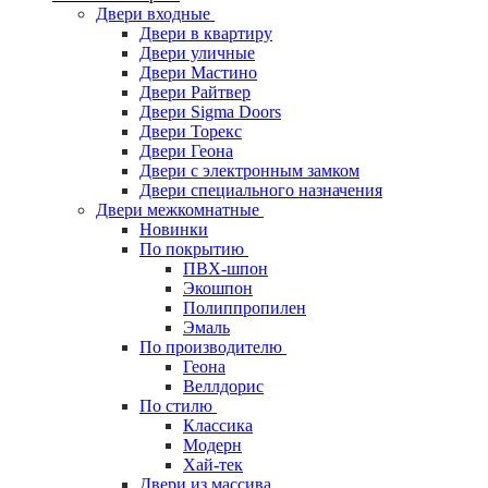
Двери входные
Двери в квартиру
Двери уличные
Двери Мастино
Двери Райтвер
Двери Sigma Doors
Двери Торекс
Двери Геона
Двери с электронным замком
Двери специального назначения
Двери межкомнатные
Новинки
По покрытию
ПВХ-шпон
Экошпон
Полиппропилен
Эмаль
По производителю
Геона
Веллдорис
По стилю
Классика
Модерн
Хай-тек
Двери из массива