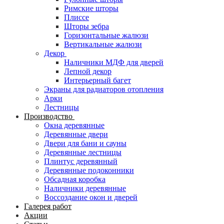
Римские шторы
Плиссе
Шторы зебра
Горизонтальные жалюзи
Вертикальные жалюзи
Декор
Наличники МДФ для дверей
Лепной декор
Интерьерный багет
Экраны для радиаторов отопления
Арки
Лестницы
Производство
Окна деревянные
Деревянные двери
Двери для бани и сауны
Деревянные лестницы
Плинтус деревянный
Деревянные подоконники
Обсадная коробка
Наличники деревянные
Воссоздание окон и дверей
Галерея работ
Акции