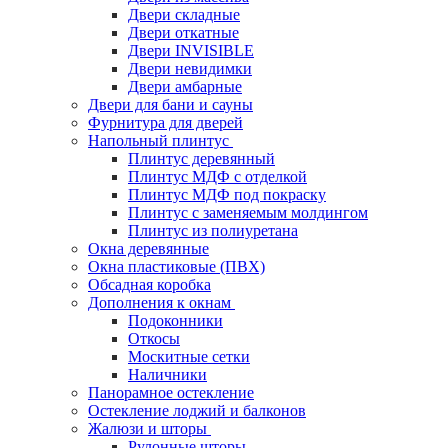
Двери складные
Двери откатные
Двери INVISIBLE
Двери невидимки
Двери амбарные
Двери для бани и сауны
Фурнитура для дверей
Напольный плинтус
Плинтус деревянный
Плинтус МДФ с отделкой
Плинтус МДФ под покраску
Плинтус с заменяемым молдингом
Плинтус из полиуретана
Окна деревянные
Окна пластиковые (ПВХ)
Обсадная коробка
Дополнения к окнам
Подоконники
Откосы
Москитные сетки
Наличники
Панорамное остекление
Остекление лоджий и балконов
Жалюзи и шторы
Рулонные шторы