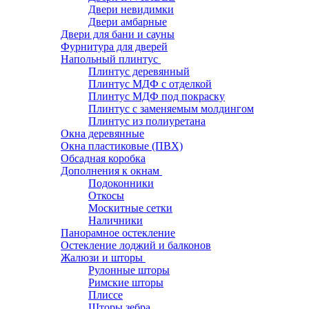
Двери невидимки
Двери амбарные
Двери для бани и сауны
Фурнитура для дверей
Напольный плинтус
Плинтус деревянный
Плинтус МДФ с отделкой
Плинтус МДФ под покраску
Плинтус с заменяемым молдингом
Плинтус из полиуретана
Окна деревянные
Окна пластиковые (ПВХ)
Обсадная коробка
Дополнения к окнам
Подоконники
Откосы
Москитные сетки
Наличники
Панорамное остекление
Остекление лоджий и балконов
Жалюзи и шторы
Рулонные шторы
Римские шторы
Плиссе
Шторы зебра