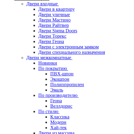
Двери входные
Двери в квартиру
Двери уличные
Двери Мастино
Двери Райтвер
Двери Sigma Doors
Двери Торекс
Двери Геона
Двери с электронным замком
Двери специального назначения
Двери межкомнатные
Новинки
По покрытию
ПВХ-шпон
Экошпон
Полиппропилен
Эмаль
По производителю
Геона
Веллдорис
По стилю
Классика
Модерн
Хай-тек
Двери из массива