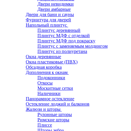
Двери невидимки
Двери амбарные
Двери для бани и сауны
Фурнитура для дверей
Напольный плинтус
Плинтус деревянный
Плинтус МДФ с отделкой
Плинтус МДФ под покраску
Плинтус с заменяемым молдингом
Плинтус из полиуретана
Окна деревянные
Окна пластиковые (ПВХ)
Обсадная коробка
Дополнения к окнам
Подоконники
Откосы
Москитные сетки
Наличники
Панорамное остекление
Остекление лоджий и балконов
Жалюзи и шторы
Рулонные шторы
Римские шторы
Плиссе
Шторы зебра