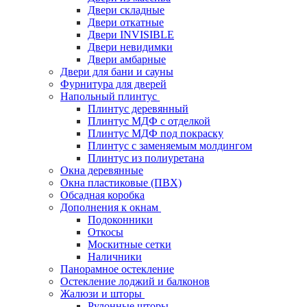
Двери складные
Двери откатные
Двери INVISIBLE
Двери невидимки
Двери амбарные
Двери для бани и сауны
Фурнитура для дверей
Напольный плинтус
Плинтус деревянный
Плинтус МДФ с отделкой
Плинтус МДФ под покраску
Плинтус с заменяемым молдингом
Плинтус из полиуретана
Окна деревянные
Окна пластиковые (ПВХ)
Обсадная коробка
Дополнения к окнам
Подоконники
Откосы
Москитные сетки
Наличники
Панорамное остекление
Остекление лоджий и балконов
Жалюзи и шторы
Рулонные шторы