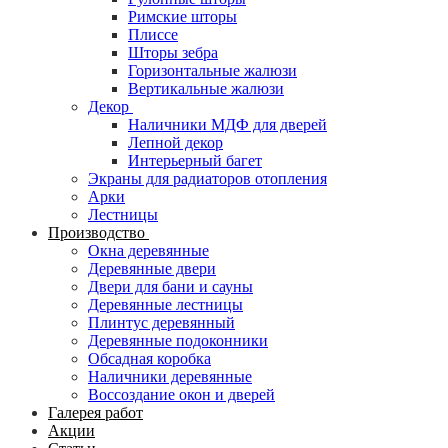
Римские шторы
Плиссе
Шторы зебра
Горизонтальные жалюзи
Вертикальные жалюзи
Декор
Наличники МДФ для дверей
Лепной декор
Интерьерный багет
Экраны для радиаторов отопления
Арки
Лестницы
Производство
Окна деревянные
Деревянные двери
Двери для бани и сауны
Деревянные лестницы
Плинтус деревянный
Деревянные подоконники
Обсадная коробка
Наличники деревянные
Воссоздание окон и дверей
Галерея работ
Акции