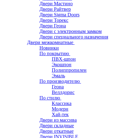
Двери Мастино
Двери Райтвер
Двери Sigma Doors
Двери Торекс
Двери Геона
Двери с электронным замком
Двери специального назначения
Двери межкомнатные
Новинки
По покрытию
ПВХ-шпон
Экошпон
Полиппропилен
Эмаль
По производителю
Геона
Веллдорис
По стилю
Классика
Модерн
Хай-тек
Двери из массива
Двери складные
Двери откатные
Двери INVISIBLE