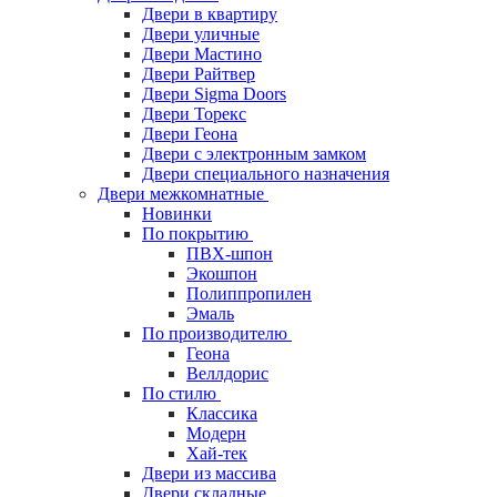
Двери в квартиру
Двери уличные
Двери Мастино
Двери Райтвер
Двери Sigma Doors
Двери Торекс
Двери Геона
Двери с электронным замком
Двери специального назначения
Двери межкомнатные
Новинки
По покрытию
ПВХ-шпон
Экошпон
Полиппропилен
Эмаль
По производителю
Геона
Веллдорис
По стилю
Классика
Модерн
Хай-тек
Двери из массива
Двери складные