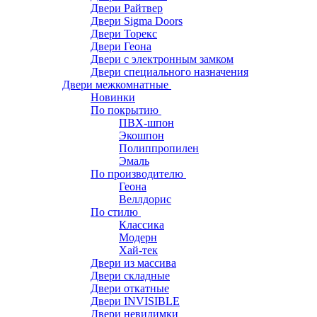
Двери Райтвер
Двери Sigma Doors
Двери Торекс
Двери Геона
Двери с электронным замком
Двери специального назначения
Двери межкомнатные
Новинки
По покрытию
ПВХ-шпон
Экошпон
Полиппропилен
Эмаль
По производителю
Геона
Веллдорис
По стилю
Классика
Модерн
Хай-тек
Двери из массива
Двери складные
Двери откатные
Двери INVISIBLE
Двери невидимки