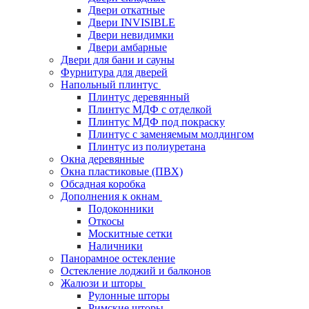
Двери откатные
Двери INVISIBLE
Двери невидимки
Двери амбарные
Двери для бани и сауны
Фурнитура для дверей
Напольный плинтус
Плинтус деревянный
Плинтус МДФ с отделкой
Плинтус МДФ под покраску
Плинтус с заменяемым молдингом
Плинтус из полиуретана
Окна деревянные
Окна пластиковые (ПВХ)
Обсадная коробка
Дополнения к окнам
Подоконники
Откосы
Москитные сетки
Наличники
Панорамное остекление
Остекление лоджий и балконов
Жалюзи и шторы
Рулонные шторы
Римские шторы