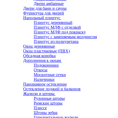
Двери амбарные
Двери для бани и сауны
Фурнитура для дверей
Напольный плинтус
Плинтус деревянный
Плинтус МДФ с отделкой
Плинтус МДФ под покраску
Плинтус с заменяемым молдингом
Плинтус из полиуретана
Окна деревянные
Окна пластиковые (ПВХ)
Обсадная коробка
Дополнения к окнам
Подоконники
Откосы
Москитные сетки
Наличники
Панорамное остекление
Остекление лоджий и балконов
Жалюзи и шторы
Рулонные шторы
Римские шторы
Плиссе
Шторы зебра
Горизонтальные жалюзи