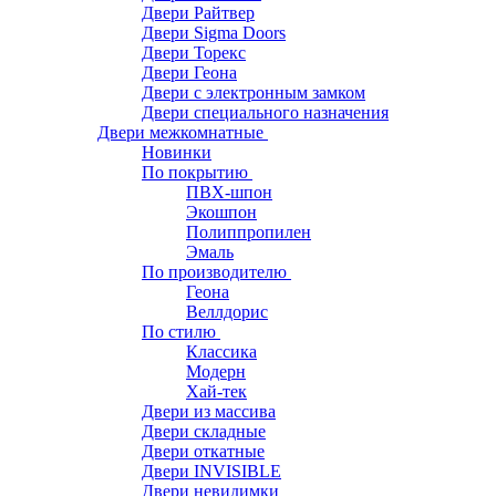
Двери Райтвер
Двери Sigma Doors
Двери Торекс
Двери Геона
Двери с электронным замком
Двери специального назначения
Двери межкомнатные
Новинки
По покрытию
ПВХ-шпон
Экошпон
Полиппропилен
Эмаль
По производителю
Геона
Веллдорис
По стилю
Классика
Модерн
Хай-тек
Двери из массива
Двери складные
Двери откатные
Двери INVISIBLE
Двери невидимки