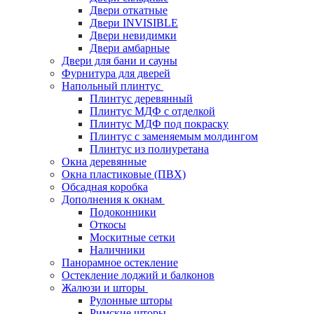
Двери откатные
Двери INVISIBLE
Двери невидимки
Двери амбарные
Двери для бани и сауны
Фурнитура для дверей
Напольный плинтус
Плинтус деревянный
Плинтус МДФ с отделкой
Плинтус МДФ под покраску
Плинтус с заменяемым молдингом
Плинтус из полиуретана
Окна деревянные
Окна пластиковые (ПВХ)
Обсадная коробка
Дополнения к окнам
Подоконники
Откосы
Москитные сетки
Наличники
Панорамное остекление
Остекление лоджий и балконов
Жалюзи и шторы
Рулонные шторы
Римские шторы