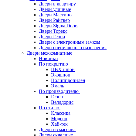
Двери в квартиру
Двери уличные
Двери Мастино
Двери Райтвер
Двери Sigma Doors
Двери Торекс
Двери Геона
Двери с электронным замком
Двери специального назначения
Двери межкомнатные
Новинки
По покрытию
ПВХ-шпон
Экошпон
Полиппропилен
Эмаль
По производителю
Геона
Веллдорис
По стилю
Классика
Модерн
Хай-тек
Двери из массива
Двери складные