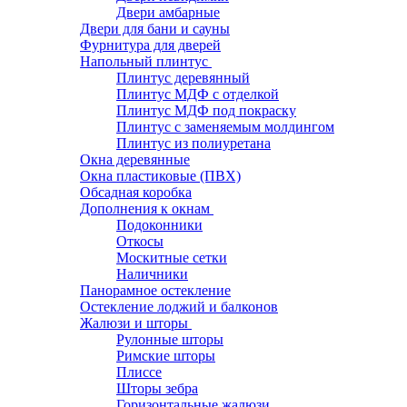
Двери амбарные
Двери для бани и сауны
Фурнитура для дверей
Напольный плинтус
Плинтус деревянный
Плинтус МДФ с отделкой
Плинтус МДФ под покраску
Плинтус с заменяемым молдингом
Плинтус из полиуретана
Окна деревянные
Окна пластиковые (ПВХ)
Обсадная коробка
Дополнения к окнам
Подоконники
Откосы
Москитные сетки
Наличники
Панорамное остекление
Остекление лоджий и балконов
Жалюзи и шторы
Рулонные шторы
Римские шторы
Плиссе
Шторы зебра
Горизонтальные жалюзи