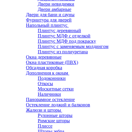
Двери невидимки
Двери амбарные
Двери для бани и сауны
Фурнитура для дверей
Напольный плинтус
Плинтус деревянный
Плинтус МДФ с отделкой
Плинтус МДФ под покраску
Плинтус с заменяемым молдингом
Плинтус из полиуретана
Окна деревянные
Окна пластиковые (ПВХ)
Обсадная коробка
Дополнения к окнам
Подоконники
Откосы
Москитные сетки
Наличники
Панорамное остекление
Остекление лоджий и балконов
Жалюзи и шторы
Рулонные шторы
Римские шторы
Плиссе
Шторы зебра