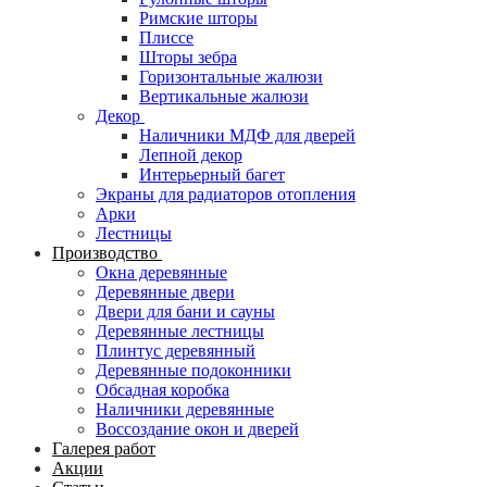
Римские шторы
Плиссе
Шторы зебра
Горизонтальные жалюзи
Вертикальные жалюзи
Декор
Наличники МДФ для дверей
Лепной декор
Интерьерный багет
Экраны для радиаторов отопления
Арки
Лестницы
Производство
Окна деревянные
Деревянные двери
Двери для бани и сауны
Деревянные лестницы
Плинтус деревянный
Деревянные подоконники
Обсадная коробка
Наличники деревянные
Воссоздание окон и дверей
Галерея работ
Акции