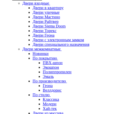
Двери входные
Двери в квартиру
Двери уличные
Двери Мастино
Двери Райтвер
Двери Sigma Doors
Двери Торекс
Двери Геона
Двери с электронным замком
Двери специального назначения
Двери межкомнатные
Новинки
По покрытию
ПВХ-шпон
Экошпон
Полиппропилен
Эмаль
По производителю
Геона
Веллдорис
По стилю
Классика
Модерн
Хай-тек
Двери из массива