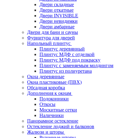
Двери складные
Двери откатные
Двери INVISIBLE
Двери невидимки
Двери амбарные
Двери для бани и сауны
Фурнитура для дверей
Напольный плинтус
Плинтус деревянный
Плинтус МДФ с отделкой
Плинтус МДФ под покраску
Плинтус с заменяемым молдингом
Плинтус из полиуретана
Окна деревянные
Окна пластиковые (ПВХ)
Обсадная коробка
Дополнения к окнам
Подоконники
Откосы
Москитные сетки
Наличники
Панорамное остекление
Остекление лоджий и балконов
Жалюзи и шторы
Рулонные шторы