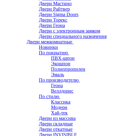
Двери Мастино
Двери Райтвер
Двери Sigma Doors
Двери Торекс
Двери Геона
Двери с электронным замком
Двери специального назначения
Двери межкомнатные
Новинки
По покрытию
ПВХ-шпон
Экошпон
Полиппропилен
Эмаль
По производителю
Геона
Веллдорис
По стилю
Классика
Модерн
Хай-тек
Двери из массива
Двери складные
Двери откатные
Двери INVISIBLE