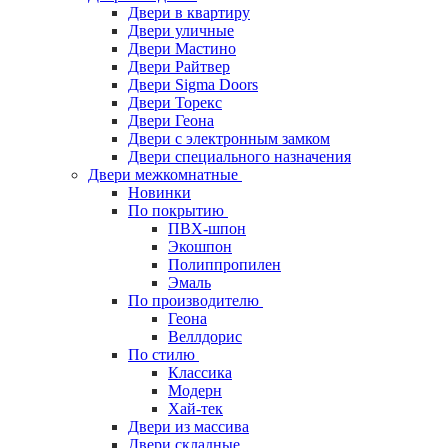
Двери в квартиру
Двери уличные
Двери Мастино
Двери Райтвер
Двери Sigma Doors
Двери Торекс
Двери Геона
Двери с электронным замком
Двери специального назначения
Двери межкомнатные
Новинки
По покрытию
ПВХ-шпон
Экошпон
Полиппропилен
Эмаль
По производителю
Геона
Веллдорис
По стилю
Классика
Модерн
Хай-тек
Двери из массива
Двери складные