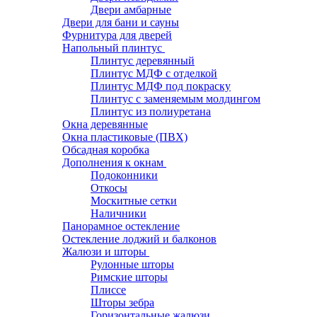
Двери амбарные
Двери для бани и сауны
Фурнитура для дверей
Напольный плинтус
Плинтус деревянный
Плинтус МДФ с отделкой
Плинтус МДФ под покраску
Плинтус с заменяемым молдингом
Плинтус из полиуретана
Окна деревянные
Окна пластиковые (ПВХ)
Обсадная коробка
Дополнения к окнам
Подоконники
Откосы
Москитные сетки
Наличники
Панорамное остекление
Остекление лоджий и балконов
Жалюзи и шторы
Рулонные шторы
Римские шторы
Плиссе
Шторы зебра
Горизонтальные жалюзи