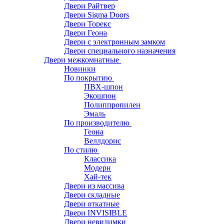
Двери Райтвер
Двери Sigma Doors
Двери Торекс
Двери Геона
Двери с электронным замком
Двери специального назначения
Двери межкомнатные
Новинки
По покрытию
ПВХ-шпон
Экошпон
Полиппропилен
Эмаль
По производителю
Геона
Веллдорис
По стилю
Классика
Модерн
Хай-тек
Двери из массива
Двери складные
Двери откатные
Двери INVISIBLE
Двери невидимки