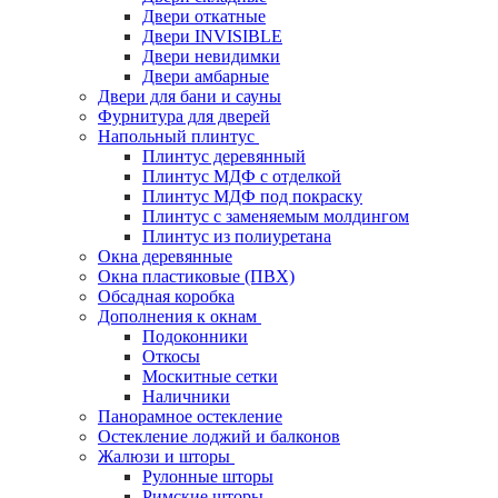
Двери откатные
Двери INVISIBLE
Двери невидимки
Двери амбарные
Двери для бани и сауны
Фурнитура для дверей
Напольный плинтус
Плинтус деревянный
Плинтус МДФ с отделкой
Плинтус МДФ под покраску
Плинтус с заменяемым молдингом
Плинтус из полиуретана
Окна деревянные
Окна пластиковые (ПВХ)
Обсадная коробка
Дополнения к окнам
Подоконники
Откосы
Москитные сетки
Наличники
Панорамное остекление
Остекление лоджий и балконов
Жалюзи и шторы
Рулонные шторы
Римские шторы