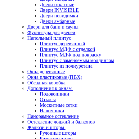
Двери откатные
Двери INVISIBLE
Двери невидимки
Двери амбарные
Двери для бани и сауны
Фурнитура для дверей
Напольный плинтус
Плинтус деревянный
Плинтус МДФ с отделкой
Плинтус МДФ под покраску
Плинтус с заменяемым молдингом
Плинтус из полиуретана
Окна деревянные
Окна пластиковые (ПВХ)
Обсадная коробка
Дополнения к окнам
Подоконники
Откосы
Москитные сетки
Наличники
Панорамное остекление
Остекление лоджий и балконов
Жалюзи и шторы
Рулонные шторы
Римские шторы