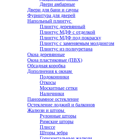
Двери амбарные
Двери для бани и сауны
Фурнитура для дверей
Напольный плинтус
Плинтус деревянный
Плинтус МДФ с отделкой
Плинтус МДФ под покраску
Плинтус с заменяемым молдингом
Плинтус из полиуретана
Окна деревянные
Окна пластиковые (ПВХ)
Обсадная коробка
Дополнения к окнам
Подоконники
Откосы
Москитные сетки
Наличники
Панорамное остекление
Остекление лоджий и балконов
Жалюзи и шторы
Рулонные шторы
Римские шторы
Плиссе
Шторы зебра
Горизонтальные жалюзи