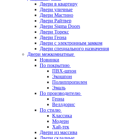
Двери в квартиру
Двери уличные
Двери Мастино
Двери Райтвер
Двери Sigma Doors
Двери Торекс
Двери Геона
Двери с электронным замком
Двери специального назначения
Двери межкомнатные
Новинки
По покрытию
ПВХ-шпон
Экошпон
Полиппропилен
Эмаль
По производителю
Геона
Веллдорис
По стилю
Классика
Модерн
Хай-тек
Двери из массива
Двери складные