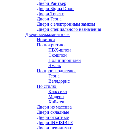
Двери Райтвер
Двери Sigma Doors
Двери Торекс
Двери Геона
Двери с электронным замком
Двери специального назначения
Двери межкомнатные
Новинки
По покрытию
ПВХ-шпон
Экошпон
Полиппропилен
Эмаль
По производителю
Геона
Веллдорис
По стилю
Классика
Модерн
Хай-тек
Двери из массива
Двери складные
Двери откатные
Двери INVISIBLE
Двери невидимки