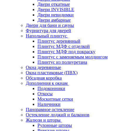
Двери откатные
Двери INVISIBLE
Двери невидимки
Двери амбарные
Двери для бани и сауны
Фурнитура для дверей
Напольный плинтус
Плинтус деревянный
Плинтус МДФ с отделкой
Плинтус МДФ под покраску
Плинтус с заменяемым молдингом
Плинтус из полиуретана
Окна деревянные
Окна пластиковые (ПВХ)
Обсадная коробка
Дополнения к окнам
Подоконники
Откосы
Москитные сетки
Наличники
Панорамное остекление
Остекление лоджий и балконов
Жалюзи и шторы
Рулонные шторы
Римские шторы