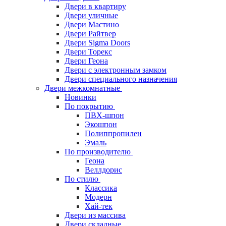
Двери в квартиру
Двери уличные
Двери Мастино
Двери Райтвер
Двери Sigma Doors
Двери Торекс
Двери Геона
Двери с электронным замком
Двери специального назначения
Двери межкомнатные
Новинки
По покрытию
ПВХ-шпон
Экошпон
Полиппропилен
Эмаль
По производителю
Геона
Веллдорис
По стилю
Классика
Модерн
Хай-тек
Двери из массива
Двери складные