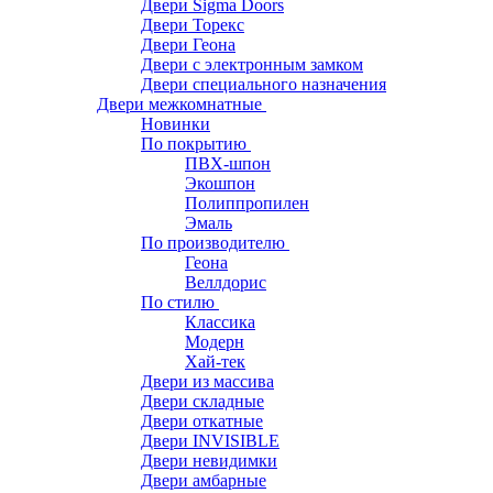
Двери Sigma Doors
Двери Торекс
Двери Геона
Двери с электронным замком
Двери специального назначения
Двери межкомнатные
Новинки
По покрытию
ПВХ-шпон
Экошпон
Полиппропилен
Эмаль
По производителю
Геона
Веллдорис
По стилю
Классика
Модерн
Хай-тек
Двери из массива
Двери складные
Двери откатные
Двери INVISIBLE
Двери невидимки
Двери амбарные