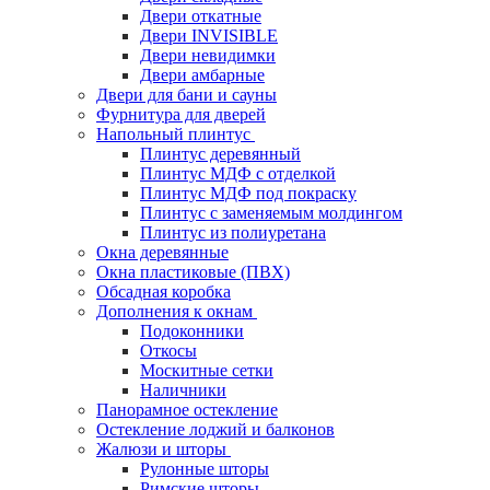
Двери откатные
Двери INVISIBLE
Двери невидимки
Двери амбарные
Двери для бани и сауны
Фурнитура для дверей
Напольный плинтус
Плинтус деревянный
Плинтус МДФ с отделкой
Плинтус МДФ под покраску
Плинтус с заменяемым молдингом
Плинтус из полиуретана
Окна деревянные
Окна пластиковые (ПВХ)
Обсадная коробка
Дополнения к окнам
Подоконники
Откосы
Москитные сетки
Наличники
Панорамное остекление
Остекление лоджий и балконов
Жалюзи и шторы
Рулонные шторы
Римские шторы