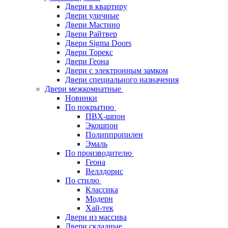
Двери в квартиру
Двери уличные
Двери Мастино
Двери Райтвер
Двери Sigma Doors
Двери Торекс
Двери Геона
Двери с электронным замком
Двери специального назначения
Двери межкомнатные
Новинки
По покрытию
ПВХ-шпон
Экошпон
Полиппропилен
Эмаль
По производителю
Геона
Веллдорис
По стилю
Классика
Модерн
Хай-тек
Двери из массива
Двери складные