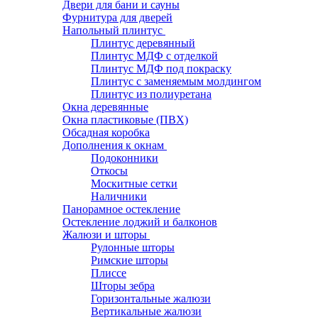
Двери для бани и сауны
Фурнитура для дверей
Напольный плинтус
Плинтус деревянный
Плинтус МДФ с отделкой
Плинтус МДФ под покраску
Плинтус с заменяемым молдингом
Плинтус из полиуретана
Окна деревянные
Окна пластиковые (ПВХ)
Обсадная коробка
Дополнения к окнам
Подоконники
Откосы
Москитные сетки
Наличники
Панорамное остекление
Остекление лоджий и балконов
Жалюзи и шторы
Рулонные шторы
Римские шторы
Плиссе
Шторы зебра
Горизонтальные жалюзи
Вертикальные жалюзи