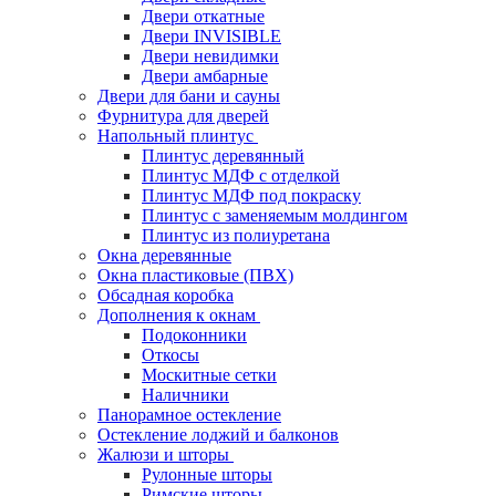
Двери откатные
Двери INVISIBLE
Двери невидимки
Двери амбарные
Двери для бани и сауны
Фурнитура для дверей
Напольный плинтус
Плинтус деревянный
Плинтус МДФ с отделкой
Плинтус МДФ под покраску
Плинтус с заменяемым молдингом
Плинтус из полиуретана
Окна деревянные
Окна пластиковые (ПВХ)
Обсадная коробка
Дополнения к окнам
Подоконники
Откосы
Москитные сетки
Наличники
Панорамное остекление
Остекление лоджий и балконов
Жалюзи и шторы
Рулонные шторы
Римские шторы