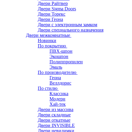
Двери Райтвер
Двери Sigma Doors
Двери Торекс
Двери Геона
Двери с электронным замком
Двери специального назначения
Двери межкомнатные
Новинки
По покрытию
ПВХ-шпон
Экошпон
Полиппропилен
Эмаль
По производителю
Геона
Веллдорис
По стилю
Классика
Модерн
Хай-тек
Двери из массива
Двери складные
Двери откатные
Двери INVISIBLE
Двери невидимки