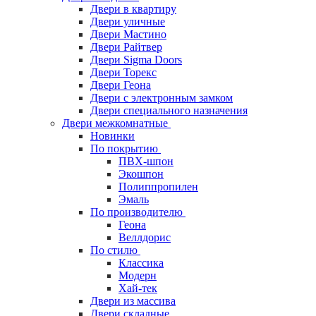
Двери в квартиру
Двери уличные
Двери Мастино
Двери Райтвер
Двери Sigma Doors
Двери Торекс
Двери Геона
Двери с электронным замком
Двери специального назначения
Двери межкомнатные
Новинки
По покрытию
ПВХ-шпон
Экошпон
Полиппропилен
Эмаль
По производителю
Геона
Веллдорис
По стилю
Классика
Модерн
Хай-тек
Двери из массива
Двери складные