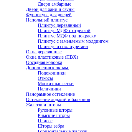
Двери амбарные
Двери для бани и сауны
Фурнитура для дверей
Напольный плинтус
Плинтус деревянный
Плинтус МДФ с отделкой
Плинтус МДФ под покраску
Плинтус с заменяемым молдингом
Плинтус из полиуретана
Окна деревянные
Окна пластиковые (ПВХ)
Обсадная коробка
Дополнения к окнам
Подоконники
Откосы
Москитные сетки
Наличники
Панорамное остекление
Остекление лоджий и балконов
Жалюзи и шторы
Рулонные шторы
Римские шторы
Плиссе
Шторы зебра
Горизонтальные жалюзи