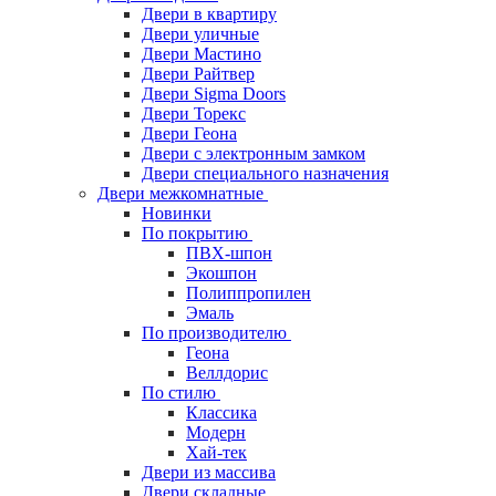
Двери в квартиру
Двери уличные
Двери Мастино
Двери Райтвер
Двери Sigma Doors
Двери Торекс
Двери Геона
Двери с электронным замком
Двери специального назначения
Двери межкомнатные
Новинки
По покрытию
ПВХ-шпон
Экошпон
Полиппропилен
Эмаль
По производителю
Геона
Веллдорис
По стилю
Классика
Модерн
Хай-тек
Двери из массива
Двери складные