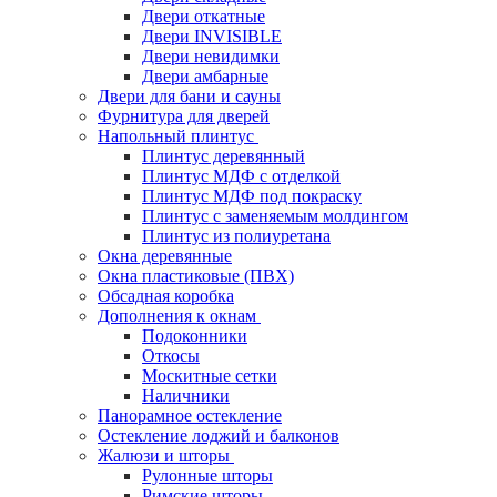
Двери откатные
Двери INVISIBLE
Двери невидимки
Двери амбарные
Двери для бани и сауны
Фурнитура для дверей
Напольный плинтус
Плинтус деревянный
Плинтус МДФ с отделкой
Плинтус МДФ под покраску
Плинтус с заменяемым молдингом
Плинтус из полиуретана
Окна деревянные
Окна пластиковые (ПВХ)
Обсадная коробка
Дополнения к окнам
Подоконники
Откосы
Москитные сетки
Наличники
Панорамное остекление
Остекление лоджий и балконов
Жалюзи и шторы
Рулонные шторы
Римские шторы