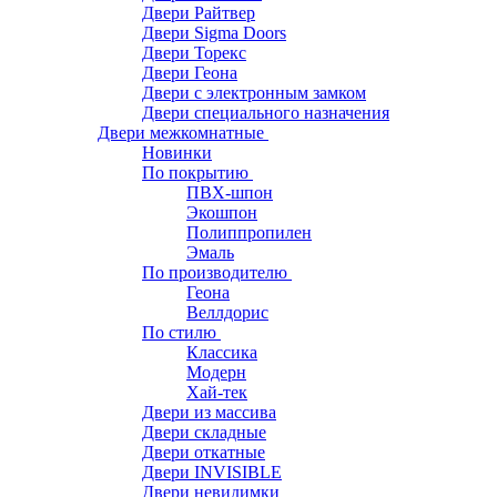
Двери Райтвер
Двери Sigma Doors
Двери Торекс
Двери Геона
Двери с электронным замком
Двери специального назначения
Двери межкомнатные
Новинки
По покрытию
ПВХ-шпон
Экошпон
Полиппропилен
Эмаль
По производителю
Геона
Веллдорис
По стилю
Классика
Модерн
Хай-тек
Двери из массива
Двери складные
Двери откатные
Двери INVISIBLE
Двери невидимки