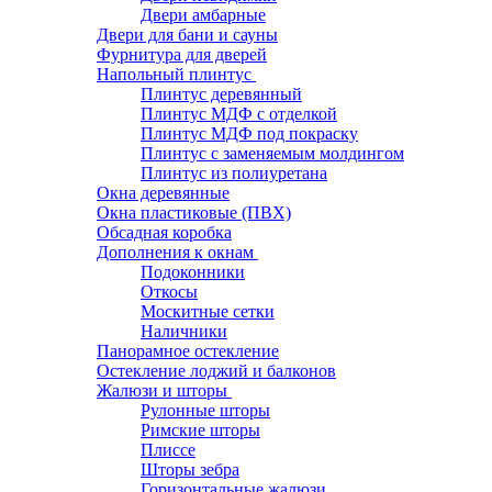
Двери амбарные
Двери для бани и сауны
Фурнитура для дверей
Напольный плинтус
Плинтус деревянный
Плинтус МДФ с отделкой
Плинтус МДФ под покраску
Плинтус с заменяемым молдингом
Плинтус из полиуретана
Окна деревянные
Окна пластиковые (ПВХ)
Обсадная коробка
Дополнения к окнам
Подоконники
Откосы
Москитные сетки
Наличники
Панорамное остекление
Остекление лоджий и балконов
Жалюзи и шторы
Рулонные шторы
Римские шторы
Плиссе
Шторы зебра
Горизонтальные жалюзи