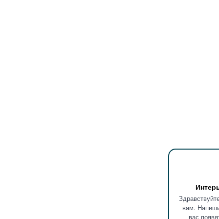
Интер
Здравствуйте
вам. Напиши
вас появя