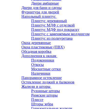
Двери амбарные
Двери для бани и сауны
Фурнитура для дверей
Напольный плинтус
Плинтус деревянный
Плинтус МДФ с отделкой
Плинтус МДФ под покраску
Плинтус с заменяемым молдингом
Плинтус из полиуретана
Окна деревянные
Окна пластиковые (ПВХ)
Обсадная коробка
Дополнения к окнам
Подоконники
Откосы
Москитные сетки
Наличники
Панорамное остекление
Остекление лоджий и балконов
Жалюзи и шторы
Рулонные шторы
Римские шторы
Плиссе
Шторы зебра
Горизонтальные жалюзи