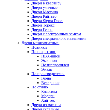
Двери в квартиру
Двери уличные
Двери Мастино
Двери Райтвер
Двери Sigma Doors
Двери Торекс
Двери Геона
Двери с электронным замком
Двери специального назначения
Двери межкомнатные
Новинки
По покрытию
ПВХ-шпон
Экошпон
Полиппропилен
Эмаль
По производителю
Геона
Веллдорис
По стилю
Классика
Модерн
Хай-тек
Двери из массива
Двери складные