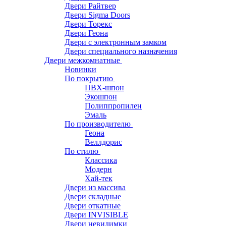
Двери Райтвер
Двери Sigma Doors
Двери Торекс
Двери Геона
Двери с электронным замком
Двери специального назначения
Двери межкомнатные
Новинки
По покрытию
ПВХ-шпон
Экошпон
Полиппропилен
Эмаль
По производителю
Геона
Веллдорис
По стилю
Классика
Модерн
Хай-тек
Двери из массива
Двери складные
Двери откатные
Двери INVISIBLE
Двери невидимки