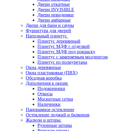
Двери откатные
Двери INVISIBLE
Двери невидимки
Двери амбарные
Двери для бани и сауны
Фурнитура для дверей
Напольный плинтус
Плинтус деревянный
Плинтус МДФ с отделкой
Плинтус МДФ под покраску
Плинтус с заменяемым молдингом
Плинтус из полиуретана
Окна деревянные
Окна пластиковые (ПВХ)
Обсадная коробка
Дополнения к окнам
Подоконники
Откосы
Москитные сетки
Наличники
Панорамное остекление
Остекление лоджий и балконов
Жалюзи и шторы
Рулонные шторы
Римские шторы