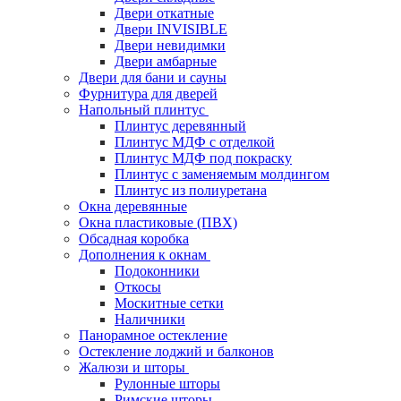
Двери откатные
Двери INVISIBLE
Двери невидимки
Двери амбарные
Двери для бани и сауны
Фурнитура для дверей
Напольный плинтус
Плинтус деревянный
Плинтус МДФ с отделкой
Плинтус МДФ под покраску
Плинтус с заменяемым молдингом
Плинтус из полиуретана
Окна деревянные
Окна пластиковые (ПВХ)
Обсадная коробка
Дополнения к окнам
Подоконники
Откосы
Москитные сетки
Наличники
Панорамное остекление
Остекление лоджий и балконов
Жалюзи и шторы
Рулонные шторы
Римские шторы