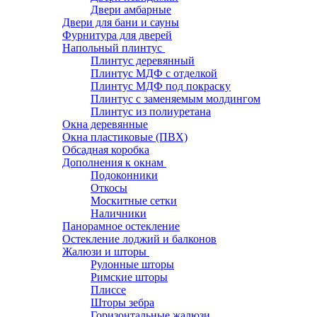
Двери амбарные
Двери для бани и сауны
Фурнитура для дверей
Напольный плинтус
Плинтус деревянный
Плинтус МДФ с отделкой
Плинтус МДФ под покраску
Плинтус с заменяемым молдингом
Плинтус из полиуретана
Окна деревянные
Окна пластиковые (ПВХ)
Обсадная коробка
Дополнения к окнам
Подоконники
Откосы
Москитные сетки
Наличники
Панорамное остекление
Остекление лоджий и балконов
Жалюзи и шторы
Рулонные шторы
Римские шторы
Плиссе
Шторы зебра
Горизонтальные жалюзи