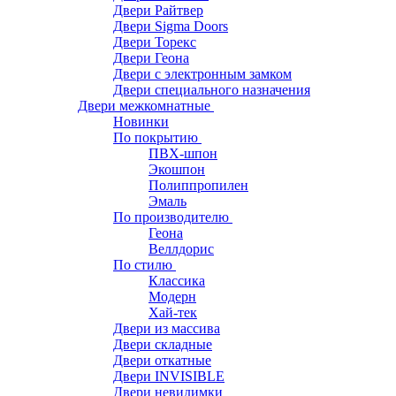
Двери Райтвер
Двери Sigma Doors
Двери Торекс
Двери Геона
Двери с электронным замком
Двери специального назначения
Двери межкомнатные
Новинки
По покрытию
ПВХ-шпон
Экошпон
Полиппропилен
Эмаль
По производителю
Геона
Веллдорис
По стилю
Классика
Модерн
Хай-тек
Двери из массива
Двери складные
Двери откатные
Двери INVISIBLE
Двери невидимки