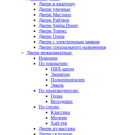
Двери в квартиру
Двери уличные
Двери Мастино
Двери Райтвер
Двери Sigma Doors
Двери Торекс
Двери Геона
Двери с электронным замком
Двери специального назначения
Двери межкомнатные
Новинки
По покрытию
ПВХ-шпон
Экошпон
Полиппропилен
Эмаль
По производителю
Геона
Веллдорис
По стилю
Классика
Модерн
Хай-тек
Двери из массива
Двери складные