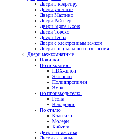
Двери в квартиру
Двери уличные
Двери Мастино
Двери Райтвер
Двери Sigma Doors
Двери Торекс
Двери Геона
Двери с электронным замком
Двери специального назначения
Двери межкомнатные
Новинки
По покрытию
ПВХ-шпон
Экошпон
Полиппропилен
Эмаль
По производителю
Геона
Веллдорис
По стилю
Классика
Модерн
Хай-тек
Двери из массива
Двери складные