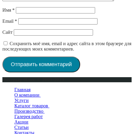
Имя
*
Email
*
Сайт
Сохранить моё имя, email и адрес сайта в этом браузере для
последующих моих комментариев.
Интерьер-Плюс © 2009-2023
Главная
О компании
Услуги
Сертификаты
Каталог товаров
Производство
Двери входные
Галерея работ
Двери межкомнатные
Окна деревянные
Двери в квартиру
Акции
Двери для бани и сауны
Деревянные двери
Двери уличные
Новинки
Статьи
Фурнитура для дверей
Двери для бани и сауны
Двери Мастино
По покрытию
Контакты
Напольный плинтус
Деревянные лестницы
Двери Райтвер
По производителю
ПВХ-шпон