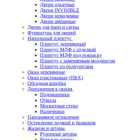
Двери откатные
Двери INVISIBLE
Двери невидимки
Двери амбарные
Двери для бани и сауны
Фурнитура для дверей
Напольный плинтус
Плинтус деревянный
Плинтус МДФ с отделкой
Плинтус МДФ под покраску
Плинтус с заменяемым молдингом
Плинтус из полиуретана
Окна деревянные
Окна пластиковые (ПВХ)
Обсадная коробка
Дополнения к окнам
Подоконники
Откосы
Москитные сетки
Наличники
Панорамное остекление
Остекление лоджий и балконов
Жалюзи и шторы
Рулонные шторы
Римские шторы