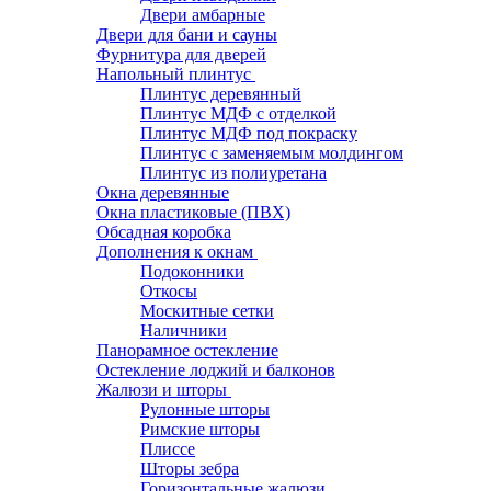
Двери амбарные
Двери для бани и сауны
Фурнитура для дверей
Напольный плинтус
Плинтус деревянный
Плинтус МДФ с отделкой
Плинтус МДФ под покраску
Плинтус с заменяемым молдингом
Плинтус из полиуретана
Окна деревянные
Окна пластиковые (ПВХ)
Обсадная коробка
Дополнения к окнам
Подоконники
Откосы
Москитные сетки
Наличники
Панорамное остекление
Остекление лоджий и балконов
Жалюзи и шторы
Рулонные шторы
Римские шторы
Плиссе
Шторы зебра
Горизонтальные жалюзи