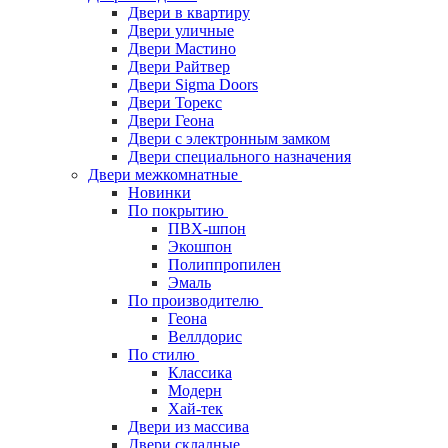
Двери в квартиру
Двери уличные
Двери Мастино
Двери Райтвер
Двери Sigma Doors
Двери Торекс
Двери Геона
Двери с электронным замком
Двери специального назначения
Двери межкомнатные
Новинки
По покрытию
ПВХ-шпон
Экошпон
Полиппропилен
Эмаль
По производителю
Геона
Веллдорис
По стилю
Классика
Модерн
Хай-тек
Двери из массива
Двери складные