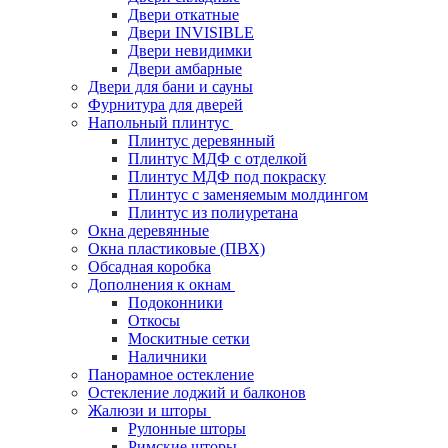
Двери откатные
Двери INVISIBLE
Двери невидимки
Двери амбарные
Двери для бани и сауны
Фурнитура для дверей
Напольный плинтус
Плинтус деревянный
Плинтус МДФ с отделкой
Плинтус МДФ под покраску
Плинтус с заменяемым молдингом
Плинтус из полиуретана
Окна деревянные
Окна пластиковые (ПВХ)
Обсадная коробка
Дополнения к окнам
Подоконники
Откосы
Москитные сетки
Наличники
Панорамное остекление
Остекление лоджий и балконов
Жалюзи и шторы
Рулонные шторы
Римские шторы