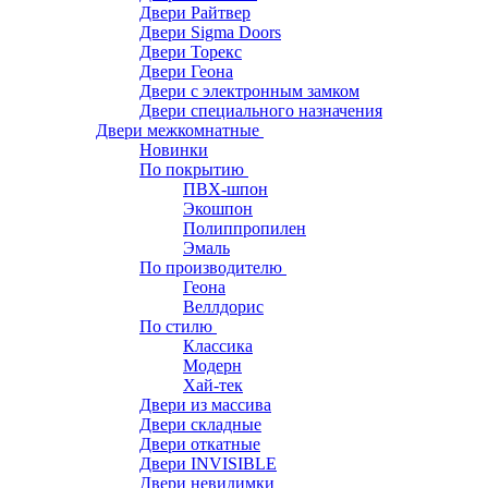
Двери Райтвер
Двери Sigma Doors
Двери Торекс
Двери Геона
Двери с электронным замком
Двери специального назначения
Двери межкомнатные
Новинки
По покрытию
ПВХ-шпон
Экошпон
Полиппропилен
Эмаль
По производителю
Геона
Веллдорис
По стилю
Классика
Модерн
Хай-тек
Двери из массива
Двери складные
Двери откатные
Двери INVISIBLE
Двери невидимки