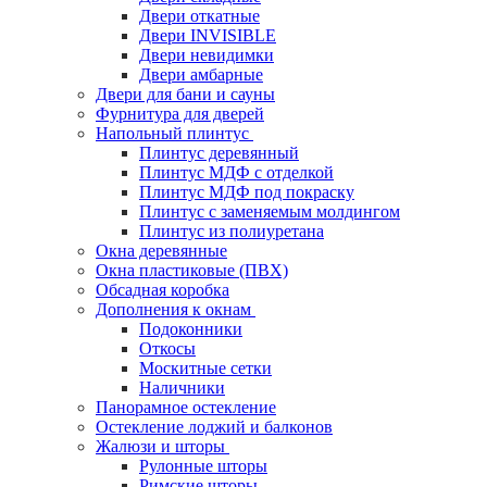
Двери откатные
Двери INVISIBLE
Двери невидимки
Двери амбарные
Двери для бани и сауны
Фурнитура для дверей
Напольный плинтус
Плинтус деревянный
Плинтус МДФ с отделкой
Плинтус МДФ под покраску
Плинтус с заменяемым молдингом
Плинтус из полиуретана
Окна деревянные
Окна пластиковые (ПВХ)
Обсадная коробка
Дополнения к окнам
Подоконники
Откосы
Москитные сетки
Наличники
Панорамное остекление
Остекление лоджий и балконов
Жалюзи и шторы
Рулонные шторы
Римские шторы