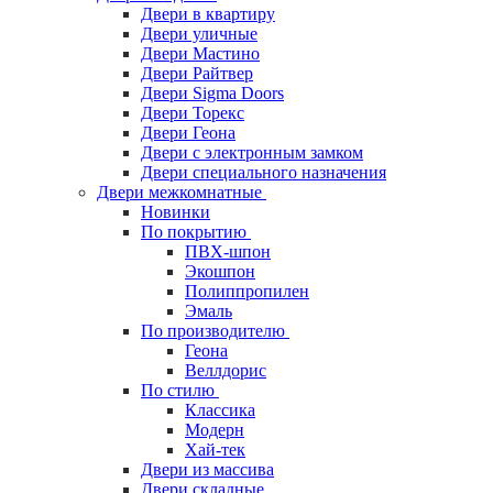
Двери в квартиру
Двери уличные
Двери Мастино
Двери Райтвер
Двери Sigma Doors
Двери Торекс
Двери Геона
Двери с электронным замком
Двери специального назначения
Двери межкомнатные
Новинки
По покрытию
ПВХ-шпон
Экошпон
Полиппропилен
Эмаль
По производителю
Геона
Веллдорис
По стилю
Классика
Модерн
Хай-тек
Двери из массива
Двери складные