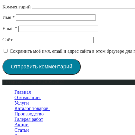
Комментарий
Имя
*
Email
*
Сайт
Сохранить моё имя, email и адрес сайта в этом браузере д
Интерьер-Плюс © 2009-2023
Главная
О компании
Услуги
Сертификаты
Каталог товаров
Производство
Двери входные
Галерея работ
Двери межкомнатные
Окна деревянные
Двери в квартиру
Акции
Двери для бани и сауны
Деревянные двери
Двери уличные
Новинки
Статьи
Фурнитура для дверей
Двери для бани и сауны
Двери Мастино
По покрытию