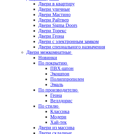
Двери в квартиру
Двери уличные
Двери Мастино
Двери Райтвер
Двери Sigma Doors
Двери Торекс
Двери Геона
Двери с электронным замком
Двери специального назначения
Двери межкомнатные
Новинки
По покрытию
ПВХ-шпон
Экошпон
Полиппропилен
Эмаль
По производителю
Геона
Веллдорис
По стилю
Классика
Модерн
Хай-тек
Двери из массива
Двери складные