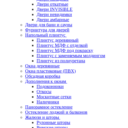
Двери откатные
Двери INVISIBLE
Двери невидимки
Двери амбарные
Двери для бани и сауны
Фурнитура для дверей
Напольный плинтус
Плинтус деревянный
Плинтус МДФ с отделкой
Плинтус МДФ под покраску
Плинтус с заменяемым молдингом
Плинтус из полиуретана
Окна деревянные
Окна пластиковые (ПВХ)
Обсадная коробка
Дополнения к окнам
Подоконники
Откосы
Москитные сетки
Наличники
Панорамное остекление
Остекление лоджий и балконов
Жалюзи и шторы
Рулонные шторы
Римские шторы