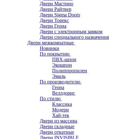
Двери Мастино
Двери Райтвер
Двери Sigma Doors
Двери Торекс
Двери Геона
Двери с электронным замком
Двери специального назначения
Двери межкомнатные
Новинки
По покрытию
ПВХ-шпон
Экошпон
Полиппропилен
Эмаль
По производителю
Геона
Веллдорис
По стилю
Классика
Модерн
Хай-тек
Двери из массива
Двери складные
Двери откатные
Двери INVISIBLE