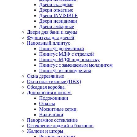
Двери складные
Двери откатные
Двери INVISIBLE
Двери невидимки
Двери амбарные
Двери для бани и сауны
Фурнитура для дверей
Напольный плинтус
Плинтус деревянный
Плинтус МДФ с отделкой
Плинтус МДФ под покраску
Плинтус с заменяемым молдингом
Плинтус из полиуретана
Окна деревянные
Окна пластиковые (ПВХ)
Обсадная коробка
Дополнения к окнам
Подоконники
Откосы
Москитные сетки
Наличники
Панорамное остекление
Остекление лоджий и балконов
Жалюзи и шторы
Рулонные шторы