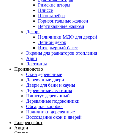
Римские шторы
Плиссе
Шторы зебра
Горизонтальные жалюзи
Вертикальные жалюзи
Декор
Наличники МДФ для дверей
Лепной декор
Интерьерный багет
Экраны для радиаторов отопления
Арки
Лестницы
Производство
Окна деревянные
Деревянные двери
Двери для бани и сауны
Деревянные лестницы
Плинтус деревянный
Деревянные подоконники
Обсадная коробка
Наличники деревянные
Воссоздание окон и дверей
Галерея работ
Акции