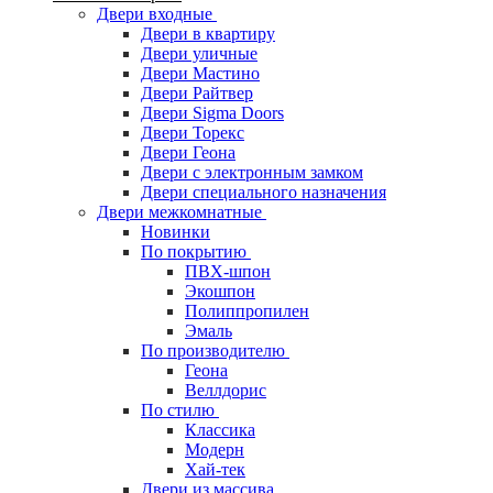
Двери входные
Двери в квартиру
Двери уличные
Двери Мастино
Двери Райтвер
Двери Sigma Doors
Двери Торекс
Двери Геона
Двери с электронным замком
Двери специального назначения
Двери межкомнатные
Новинки
По покрытию
ПВХ-шпон
Экошпон
Полиппропилен
Эмаль
По производителю
Геона
Веллдорис
По стилю
Классика
Модерн
Хай-тек
Двери из массива