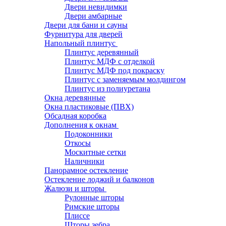
Двери невидимки
Двери амбарные
Двери для бани и сауны
Фурнитура для дверей
Напольный плинтус
Плинтус деревянный
Плинтус МДФ с отделкой
Плинтус МДФ под покраску
Плинтус с заменяемым молдингом
Плинтус из полиуретана
Окна деревянные
Окна пластиковые (ПВХ)
Обсадная коробка
Дополнения к окнам
Подоконники
Откосы
Москитные сетки
Наличники
Панорамное остекление
Остекление лоджий и балконов
Жалюзи и шторы
Рулонные шторы
Римские шторы
Плиссе
Шторы зебра