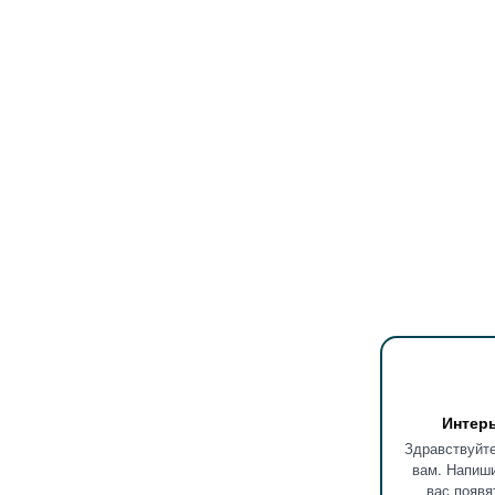
Интер
Здравствуйте
вам. Напиши
вас появя