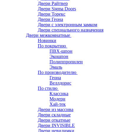
Двери Райтвер
Двери Sigma Doors
Двери Торекс
Двери Геона
Двери с электронным замком
Двери специального назначения
Двери межкомнатные
Новинки
По покрытию
ПВХ-шпон
Экошпон
Полиппропилен
Эмаль
По производителю
Геона
Веллдорис
По стилю
Классика
Модерн
Хай-тек
Двери из массива
Двери складные
Двери откатные
Двери INVISIBLE
Двери невидимки