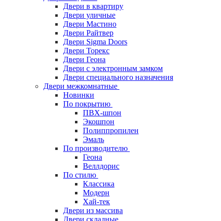
Двери в квартиру
Двери уличные
Двери Мастино
Двери Райтвер
Двери Sigma Doors
Двери Торекс
Двери Геона
Двери с электронным замком
Двери специального назначения
Двери межкомнатные
Новинки
По покрытию
ПВХ-шпон
Экошпон
Полиппропилен
Эмаль
По производителю
Геона
Веллдорис
По стилю
Классика
Модерн
Хай-тек
Двери из массива
Двери складные