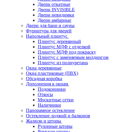
Двери откатные
Двери INVISIBLE
Двери невидимки
Двери амбарные
Двери для бани и сауны
Фурнитура для дверей
Напольный плинтус
Плинтус деревянный
Плинтус МДФ с отделкой
Плинтус МДФ под покраску
Плинтус с заменяемым молдингом
Плинтус из полиуретана
Окна деревянные
Окна пластиковые (ПВХ)
Обсадная коробка
Дополнения к окнам
Подоконники
Откосы
Москитные сетки
Наличники
Панорамное остекление
Остекление лоджий и балконов
Жалюзи и шторы
Рулонные шторы
Римские шторы