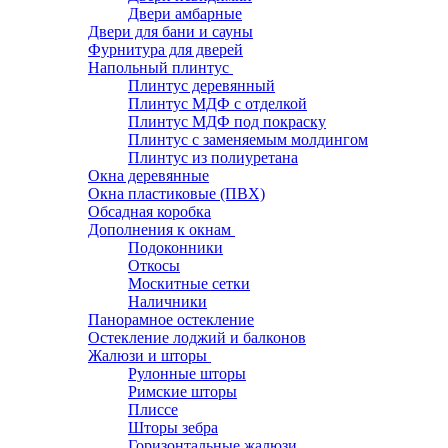
Двери амбарные
Двери для бани и сауны
Фурнитура для дверей
Напольный плинтус
Плинтус деревянный
Плинтус МДФ с отделкой
Плинтус МДФ под покраску
Плинтус с заменяемым молдингом
Плинтус из полиуретана
Окна деревянные
Окна пластиковые (ПВХ)
Обсадная коробка
Дополнения к окнам
Подоконники
Откосы
Москитные сетки
Наличники
Панорамное остекление
Остекление лоджий и балконов
Жалюзи и шторы
Рулонные шторы
Римские шторы
Плиссе
Шторы зебра
Горизонтальные жалюзи