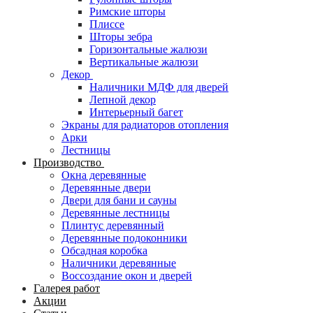
Римские шторы
Плиссе
Шторы зебра
Горизонтальные жалюзи
Вертикальные жалюзи
Декор
Наличники МДФ для дверей
Лепной декор
Интерьерный багет
Экраны для радиаторов отопления
Арки
Лестницы
Производство
Окна деревянные
Деревянные двери
Двери для бани и сауны
Деревянные лестницы
Плинтус деревянный
Деревянные подоконники
Обсадная коробка
Наличники деревянные
Воссоздание окон и дверей
Галерея работ
Акции