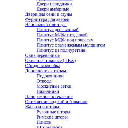
Двери невидимки
Двери амбарные
Двери для бани и сауны
Фурнитура для дверей
Напольный плинтус
Плинтус деревянный
Плинтус МДФ с отделкой
Плинтус МДФ под покраску
Плинтус с заменяемым молдингом
Плинтус из полиуретана
Окна деревянные
Окна пластиковые (ПВХ)
Обсадная коробка
Дополнения к окнам
Подоконники
Откосы
Москитные сетки
Наличники
Панорамное остекление
Остекление лоджий и балконов
Жалюзи и шторы
Рулонные шторы
Римские шторы
Плиссе
Шторы зебра