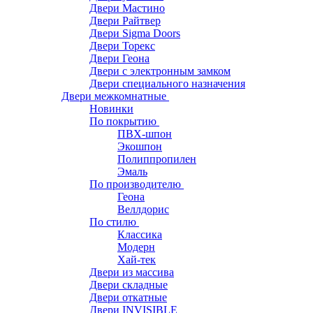
Двери Мастино
Двери Райтвер
Двери Sigma Doors
Двери Торекс
Двери Геона
Двери с электронным замком
Двери специального назначения
Двери межкомнатные
Новинки
По покрытию
ПВХ-шпон
Экошпон
Полиппропилен
Эмаль
По производителю
Геона
Веллдорис
По стилю
Классика
Модерн
Хай-тек
Двери из массива
Двери складные
Двери откатные
Двери INVISIBLE