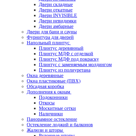
Двери складные
Двери откатные
Двери INVISIBLE
Двери невидимки
Двери амбарные
Двери для бани и сауны
Фурнитура для дверей
Напольный плинтус
Плинтус деревянный
Плинтус МДФ с отделкой
Плинтус МДФ под покраску
Плинтус с заменяемым молдингом
Плинтус из полиуретана
Окна деревянные
Окна пластиковые (ПВХ)
Обсадная коробка
Дополнения к окнам
Подоконники
Откосы
Москитные сетки
Наличники
Панорамное остекление
Остекление лоджий и балконов
Жалюзи и шторы
Рулонные шторы