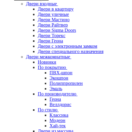
Двери входные
Двери в квартиру
Двери уличные
Двери Мастино
Двери Райтвер
Двери Sigma Doors
Двери Торекс
Двери Геона
Двери с электронным замком
Двери специального назначения
Двери межкомнатные
Новинки
По покрытию
ПВХ-шпон
Экошпон
Полиппропилен
Эмаль
По производителю
Геона
Веллдорис
По стилю
Классика
Модерн
Хай-тек
Двери из массива