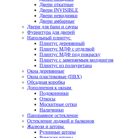
Двери откатные
Двери INVISIBLE
Двери невидимки
Двери амбарные
Двери для бани и сауны
Фурнитура для дверей
Напольный плинтус
Плинтус деревянный
Плинтус МДФ с отделкой
Плинтус МДФ под покраску
Плинтус с заменяемым молдингом
Плинтус из полиуретана
Окна деревянные
Окна пластиковые (ПВХ)
Обсадная коробка
Дополнения к окнам
Подоконники
Откосы
Москитные сетки
Наличники
Панорамное остекление
Остекление лоджий и балконов
Жалюзи и шторы
Рулонные шторы
Римские шторы