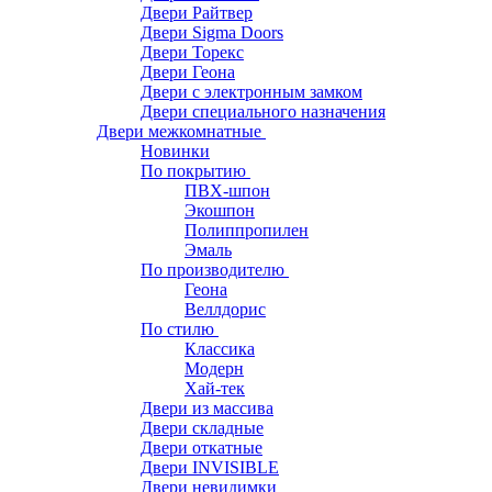
Двери Райтвер
Двери Sigma Doors
Двери Торекс
Двери Геона
Двери с электронным замком
Двери специального назначения
Двери межкомнатные
Новинки
По покрытию
ПВХ-шпон
Экошпон
Полиппропилен
Эмаль
По производителю
Геона
Веллдорис
По стилю
Классика
Модерн
Хай-тек
Двери из массива
Двери складные
Двери откатные
Двери INVISIBLE
Двери невидимки