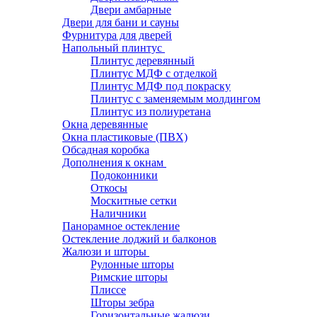
Двери амбарные
Двери для бани и сауны
Фурнитура для дверей
Напольный плинтус
Плинтус деревянный
Плинтус МДФ с отделкой
Плинтус МДФ под покраску
Плинтус с заменяемым молдингом
Плинтус из полиуретана
Окна деревянные
Окна пластиковые (ПВХ)
Обсадная коробка
Дополнения к окнам
Подоконники
Откосы
Москитные сетки
Наличники
Панорамное остекление
Остекление лоджий и балконов
Жалюзи и шторы
Рулонные шторы
Римские шторы
Плиссе
Шторы зебра
Горизонтальные жалюзи