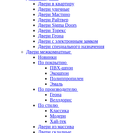
Двери в квартиру
Двери уличные
Двери Мастино
Двери Райтвер
Двери Sigma Doors
Двери Торекс
Двери Геона
Двери с электронным замком
Двери специального назначения
Двери межкомнатные
Новинки
По покрытию
ПВХ-шпон
Экошпон
Полиппропилен
Эмаль
По производителю
Геона
Веллдорис
По стилю
Классика
Модерн
Хай-тек
Двери из массива
Двери складные