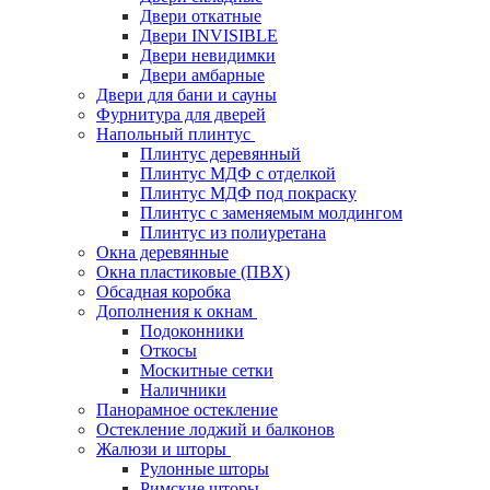
Двери откатные
Двери INVISIBLE
Двери невидимки
Двери амбарные
Двери для бани и сауны
Фурнитура для дверей
Напольный плинтус
Плинтус деревянный
Плинтус МДФ с отделкой
Плинтус МДФ под покраску
Плинтус с заменяемым молдингом
Плинтус из полиуретана
Окна деревянные
Окна пластиковые (ПВХ)
Обсадная коробка
Дополнения к окнам
Подоконники
Откосы
Москитные сетки
Наличники
Панорамное остекление
Остекление лоджий и балконов
Жалюзи и шторы
Рулонные шторы
Римские шторы