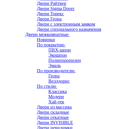
Двери Райтвер
Двери Sigma Doors
Двери Торекс
Двери Геона
Двери с электронным замком
Двери специального назначения
Двери межкомнатные
Новинки
По покрытию
ПВХ-шпон
Экошпон
Полиппропилен
Эмаль
По производителю
Геона
Веллдорис
По стилю
Классика
Модерн
Хай-тек
Двери из массива
Двери складные
Двери откатные
Двери INVISIBLE
Двери невидимки