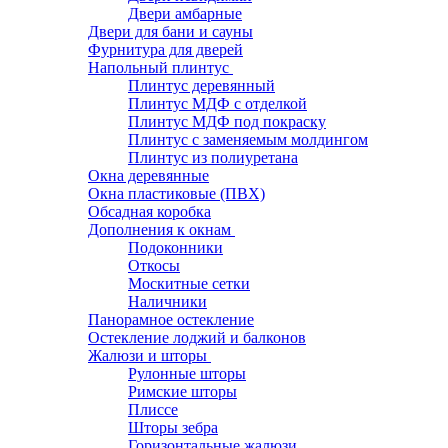
Двери амбарные
Двери для бани и сауны
Фурнитура для дверей
Напольный плинтус
Плинтус деревянный
Плинтус МДФ с отделкой
Плинтус МДФ под покраску
Плинтус с заменяемым молдингом
Плинтус из полиуретана
Окна деревянные
Окна пластиковые (ПВХ)
Обсадная коробка
Дополнения к окнам
Подоконники
Откосы
Москитные сетки
Наличники
Панорамное остекление
Остекление лоджий и балконов
Жалюзи и шторы
Рулонные шторы
Римские шторы
Плиссе
Шторы зебра
Горизонтальные жалюзи