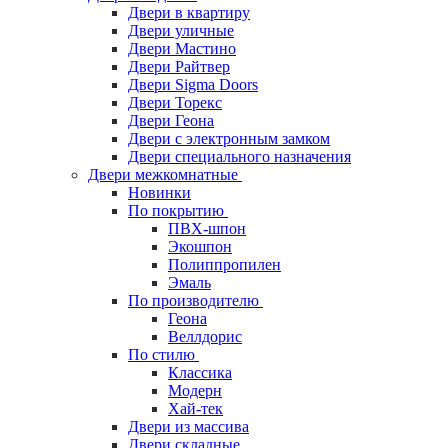
Двери в квартиру
Двери уличные
Двери Мастино
Двери Райтвер
Двери Sigma Doors
Двери Торекс
Двери Геона
Двери с электронным замком
Двери специального назначения
Двери межкомнатные
Новинки
По покрытию
ПВХ-шпон
Экошпон
Полиппропилен
Эмаль
По производителю
Геона
Веллдорис
По стилю
Классика
Модерн
Хай-тек
Двери из массива
Двери складные