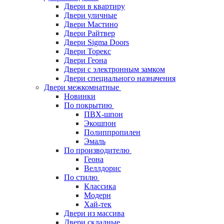
Двери в квартиру
Двери уличные
Двери Мастино
Двери Райтвер
Двери Sigma Doors
Двери Торекс
Двери Геона
Двери с электронным замком
Двери специального назначения
Двери межкомнатные
Новинки
По покрытию
ПВХ-шпон
Экошпон
Полиппропилен
Эмаль
По производителю
Геона
Веллдорис
По стилю
Классика
Модерн
Хай-тек
Двери из массива
Двери складные