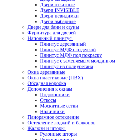
Двери откатные
Двери INVISIBLE
Двери невидимки
Двери амбарные
Двери для бани и сауны
Фурнитура для дверей
Напольный плинтус
Плинтус деревянный
Плинтус МДФ с отделкой
Плинтус МДФ под покраску
Плинтус с заменяемым молдингом
Плинтус из полиуретана
Окна деревянные
Окна пластиковые (ПВХ)
Обсадная коробка
Дополнения к окнам
Подоконники
Откосы
Москитные сетки
Наличники
Панорамное остекление
Остекление лоджий и балконов
Жалюзи и шторы
Рулонные шторы
Римские шторы