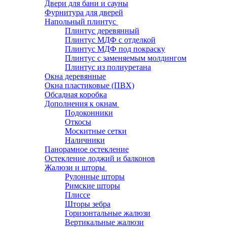
Двери для бани и сауны
Фурнитура для дверей
Напольный плинтус
Плинтус деревянный
Плинтус МДФ с отделкой
Плинтус МДФ под покраску
Плинтус с заменяемым молдингом
Плинтус из полиуретана
Окна деревянные
Окна пластиковые (ПВХ)
Обсадная коробка
Дополнения к окнам
Подоконники
Откосы
Москитные сетки
Наличники
Панорамное остекление
Остекление лоджий и балконов
Жалюзи и шторы
Рулонные шторы
Римские шторы
Плиссе
Шторы зебра
Горизонтальные жалюзи
Вертикальные жалюзи