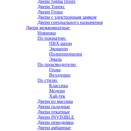
Двери Sigma Doors
Двери Торекс
Двери Геона
Двери с электронным замком
Двери специального назначения
Двери межкомнатные
Новинки
По покрытию
ПВХ-шпон
Экошпон
Полиппропилен
Эмаль
По производителю
Геона
Веллдорис
По стилю
Классика
Модерн
Хай-тек
Двери из массива
Двери складные
Двери откатные
Двери INVISIBLE
Двери невидимки
Двери амбарные