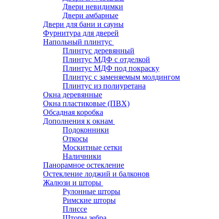
Двери невидимки
Двери амбарные
Двери для бани и сауны
Фурнитура для дверей
Напольный плинтус
Плинтус деревянный
Плинтус МДФ с отделкой
Плинтус МДФ под покраску
Плинтус с заменяемым молдингом
Плинтус из полиуретана
Окна деревянные
Окна пластиковые (ПВХ)
Обсадная коробка
Дополнения к окнам
Подоконники
Откосы
Москитные сетки
Наличники
Панорамное остекление
Остекление лоджий и балконов
Жалюзи и шторы
Рулонные шторы
Римские шторы
Плиссе
Шторы зебра