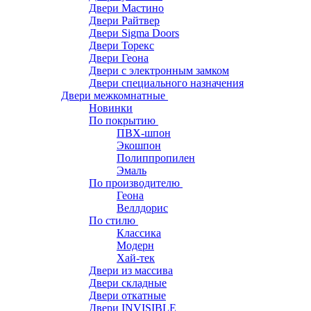
Двери Мастино
Двери Райтвер
Двери Sigma Doors
Двери Торекс
Двери Геона
Двери с электронным замком
Двери специального назначения
Двери межкомнатные
Новинки
По покрытию
ПВХ-шпон
Экошпон
Полиппропилен
Эмаль
По производителю
Геона
Веллдорис
По стилю
Классика
Модерн
Хай-тек
Двери из массива
Двери складные
Двери откатные
Двери INVISIBLE