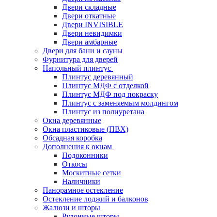
Двери складные
Двери откатные
Двери INVISIBLE
Двери невидимки
Двери амбарные
Двери для бани и сауны
Фурнитура для дверей
Напольный плинтус
Плинтус деревянный
Плинтус МДФ с отделкой
Плинтус МДФ под покраску
Плинтус с заменяемым молдингом
Плинтус из полиуретана
Окна деревянные
Окна пластиковые (ПВХ)
Обсадная коробка
Дополнения к окнам
Подоконники
Откосы
Москитные сетки
Наличники
Панорамное остекление
Остекление лоджий и балконов
Жалюзи и шторы
Рулонные шторы