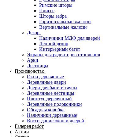
Римские шторы
Плиссе
Шторы зебра
Горизонтальные жалюзи
Вертикальные жалюзи
Декор
Наличники МДФ для дверей
Лепной декор
Интерьерный багет
Экраны для радиаторов отопления
Арки
Лестницы
Производство
Окна деревянные
Деревянные двери
Двери для бани и сауны
Деревянные лестницы
Плинтус деревянный
Деревянные подоконники
Обсадная коробка
Наличники деревянные
Воссоздание окон и дверей
Галерея работ
Акции