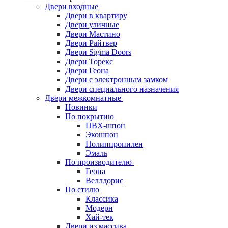
Двери входные
Двери в квартиру
Двери уличные
Двери Мастино
Двери Райтвер
Двери Sigma Doors
Двери Торекс
Двери Геона
Двери с электронным замком
Двери специального назначения
Двери межкомнатные
Новинки
По покрытию
ПВХ-шпон
Экошпон
Полиппропилен
Эмаль
По производителю
Геона
Веллдорис
По стилю
Классика
Модерн
Хай-тек
Двери из массива