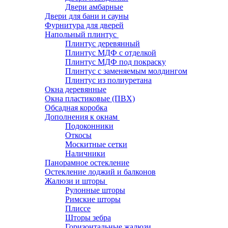
Двери амбарные
Двери для бани и сауны
Фурнитура для дверей
Напольный плинтус
Плинтус деревянный
Плинтус МДФ с отделкой
Плинтус МДФ под покраску
Плинтус с заменяемым молдингом
Плинтус из полиуретана
Окна деревянные
Окна пластиковые (ПВХ)
Обсадная коробка
Дополнения к окнам
Подоконники
Откосы
Москитные сетки
Наличники
Панорамное остекление
Остекление лоджий и балконов
Жалюзи и шторы
Рулонные шторы
Римские шторы
Плиссе
Шторы зебра
Горизонтальные жалюзи