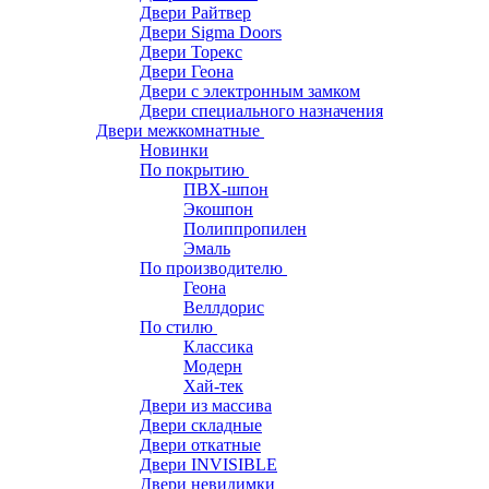
Двери Райтвер
Двери Sigma Doors
Двери Торекс
Двери Геона
Двери с электронным замком
Двери специального назначения
Двери межкомнатные
Новинки
По покрытию
ПВХ-шпон
Экошпон
Полиппропилен
Эмаль
По производителю
Геона
Веллдорис
По стилю
Классика
Модерн
Хай-тек
Двери из массива
Двери складные
Двери откатные
Двери INVISIBLE
Двери невидимки