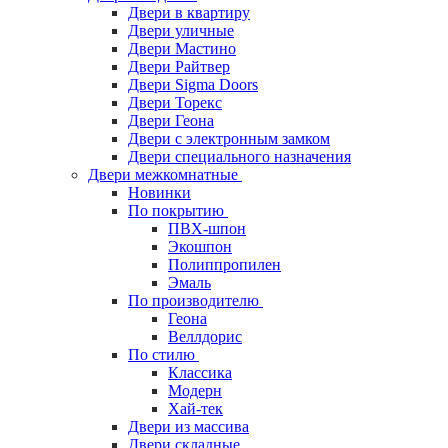
Двери в квартиру
Двери уличные
Двери Мастино
Двери Райтвер
Двери Sigma Doors
Двери Торекс
Двери Геона
Двери с электронным замком
Двери специального назначения
Двери межкомнатные
Новинки
По покрытию
ПВХ-шпон
Экошпон
Полиппропилен
Эмаль
По производителю
Геона
Веллдорис
По стилю
Классика
Модерн
Хай-тек
Двери из массива
Двери складные