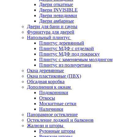
Двери откатные
Двери INVISIBLE
Двери невидимки
Двери амбарные
Двери для бани и сауны
Фурнитура для дверей
Напольный плинтус
Плинтус деревянный
Плинтус МДФ с отделкой
Плинтус МДФ под покраску
Плинтус с заменяемым молдингом
Плинтус из полиуретана
Окна деревянные
Окна пластиковые (ПВХ)
Обсадная коробка
Дополнения к окнам
Подоконники
Откосы
Москитные сетки
Наличники
Панорамное остекление
Остекление лоджий и балконов
Жалюзи и шторы
Рулонные шторы
Римские шторы