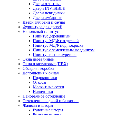
Двери откатные
Двери INVISIBLE
Двери невидимки
Двери амбарные
Двери для бани и сауны
Фурнитура для дверей
Напольный плинтус
Плинтус деревянный
Плинтус МДФ с отделкой
Плинтус МДФ под покраску
Плинтус с заменяемым молдингом
Плинтус из полиуретана
Окна деревянные
Окна пластиковые (ПВХ)
Обсадная коробка
Дополнения к окнам
Подоконники
Откосы
Москитные сетки
Наличники
Панорамное остекление
Остекление лоджий и балконов
Жалюзи и шторы
Рулонные шторы
Римские шторы