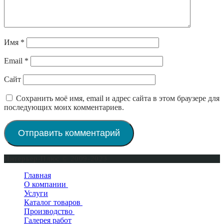
Имя
*
Email
*
Сайт
Сохранить моё имя, email и адрес сайта в этом браузере для
последующих моих комментариев.
Интерьер-Плюс © 2009-2023
Главная
О компании
Услуги
Сертификаты
Каталог товаров
Производство
Двери входные
Галерея работ
Двери межкомнатные
Окна деревянные
Двери в квартиру