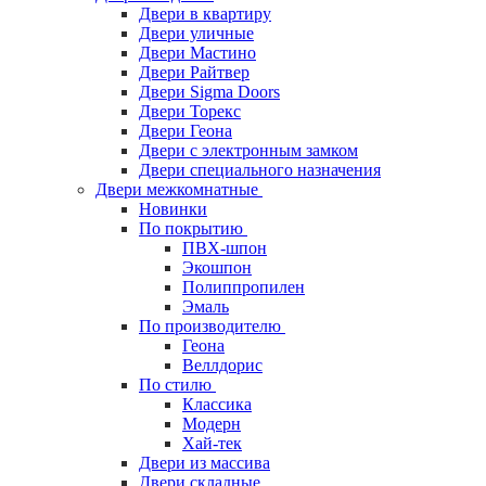
Двери в квартиру
Двери уличные
Двери Мастино
Двери Райтвер
Двери Sigma Doors
Двери Торекс
Двери Геона
Двери с электронным замком
Двери специального назначения
Двери межкомнатные
Новинки
По покрытию
ПВХ-шпон
Экошпон
Полиппропилен
Эмаль
По производителю
Геона
Веллдорис
По стилю
Классика
Модерн
Хай-тек
Двери из массива
Двери складные