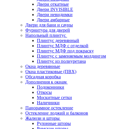
Двери откатные
Двери INVISIBLE
Двери невидимки
Двери амбарные
Двери для бани и сауны
Фурнитура для дверей
Напольный плинтус
Плинтус деревянный
Плинтус МДФ с отделкой
Плинтус МДФ под покраску
Плинтус с заменяемым молдингом
Плинтус из полиуретана
Окна деревянные
Окна пластиковые (ПВХ)
Обсадная коробка
Дополнения к окнам
Подоконники
Откосы
Москитные сетки
Наличники
Панорамное остекление
Остекление лоджий и балконов
Жалюзи и шторы
Рулонные шторы
Римские шторы