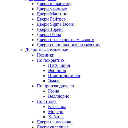
Двери в квартиру
Двери уличные
Двери Мастино
Двери Райтвер
Двери Sigma Doors
Двери Торекс
Двери Геона
Двери с электронным замком
Двери специального назначения
Двери межкомнатные
Новинки
По покрытию
ПВХ-шпон
Экошпон
Полиппропилен
Эмаль
По производителю
Геона
Веллдорис
По стилю
Классика
Модерн
Хай-тек
Двери из массива
Двери складные