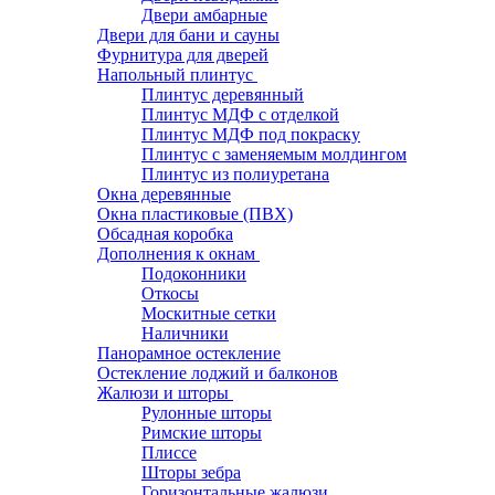
Двери амбарные
Двери для бани и сауны
Фурнитура для дверей
Напольный плинтус
Плинтус деревянный
Плинтус МДФ с отделкой
Плинтус МДФ под покраску
Плинтус с заменяемым молдингом
Плинтус из полиуретана
Окна деревянные
Окна пластиковые (ПВХ)
Обсадная коробка
Дополнения к окнам
Подоконники
Откосы
Москитные сетки
Наличники
Панорамное остекление
Остекление лоджий и балконов
Жалюзи и шторы
Рулонные шторы
Римские шторы
Плиссе
Шторы зебра
Горизонтальные жалюзи