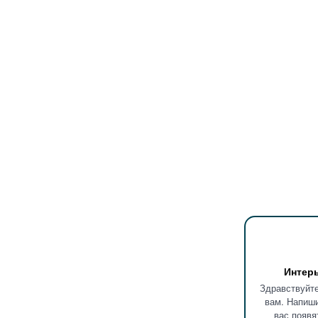
Интер
Здравствуйте
вам. Напиши
вас появя