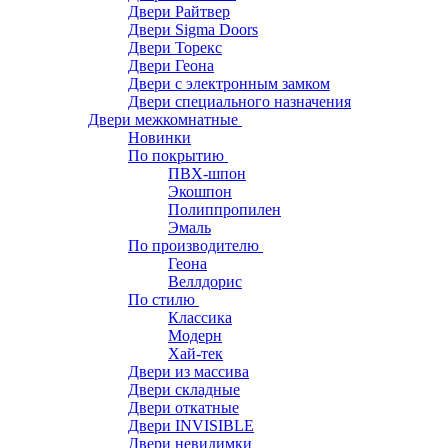
Двери Райтвер
Двери Sigma Doors
Двери Торекс
Двери Геона
Двери с электронным замком
Двери специального назначения
Двери межкомнатные
Новинки
По покрытию
ПВХ-шпон
Экошпон
Полиппропилен
Эмаль
По производителю
Геона
Веллдорис
По стилю
Классика
Модерн
Хай-тек
Двери из массива
Двери складные
Двери откатные
Двери INVISIBLE
Двери невидимки