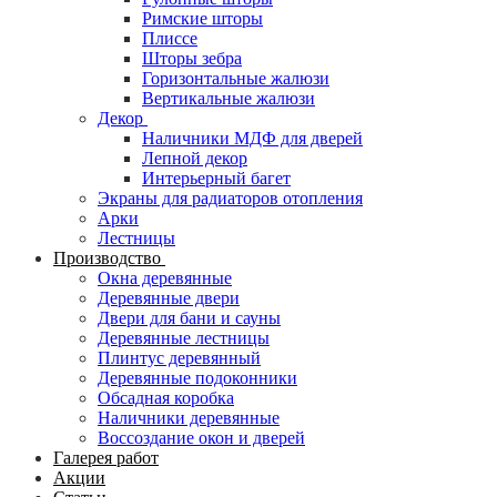
Римские шторы
Плиссе
Шторы зебра
Горизонтальные жалюзи
Вертикальные жалюзи
Декор
Наличники МДФ для дверей
Лепной декор
Интерьерный багет
Экраны для радиаторов отопления
Арки
Лестницы
Производство
Окна деревянные
Деревянные двери
Двери для бани и сауны
Деревянные лестницы
Плинтус деревянный
Деревянные подоконники
Обсадная коробка
Наличники деревянные
Воссоздание окон и дверей
Галерея работ
Акции