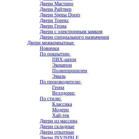
Двери Мастино
Двери Райтвер
Двери Sigma Doors
Двери Торекс
Двери Геона
Двери с электронным замком
Двери специального назначения
Двери межкомнатные
Новинки
По покрытию
ПВХ-шпон
Экошпон
Полиппропилен
Эмаль
По производителю
Геона
Веллдорис
По стилю
Классика
Модерн
Хай-тек
Двери из массива
Двери складные
Двери откатные
Двери INVISIBLE