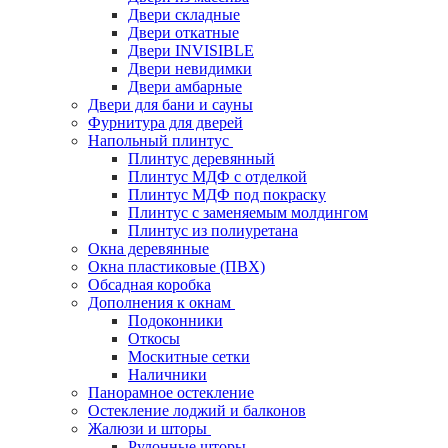
Двери складные
Двери откатные
Двери INVISIBLE
Двери невидимки
Двери амбарные
Двери для бани и сауны
Фурнитура для дверей
Напольный плинтус
Плинтус деревянный
Плинтус МДФ с отделкой
Плинтус МДФ под покраску
Плинтус с заменяемым молдингом
Плинтус из полиуретана
Окна деревянные
Окна пластиковые (ПВХ)
Обсадная коробка
Дополнения к окнам
Подоконники
Откосы
Москитные сетки
Наличники
Панорамное остекление
Остекление лоджий и балконов
Жалюзи и шторы
Рулонные шторы