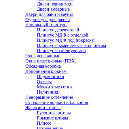
Двери невидимки
Двери амбарные
Двери для бани и сауны
Фурнитура для дверей
Напольный плинтус
Плинтус деревянный
Плинтус МДФ с отделкой
Плинтус МДФ под покраску
Плинтус с заменяемым молдингом
Плинтус из полиуретана
Окна деревянные
Окна пластиковые (ПВХ)
Обсадная коробка
Дополнения к окнам
Подоконники
Откосы
Москитные сетки
Наличники
Панорамное остекление
Остекление лоджий и балконов
Жалюзи и шторы
Рулонные шторы
Римские шторы
Плиссе
Шторы зебра