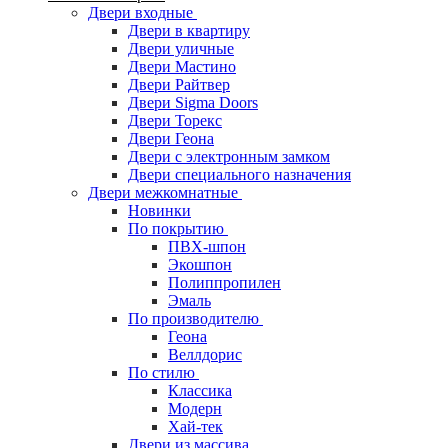
Двери входные
Двери в квартиру
Двери уличные
Двери Мастино
Двери Райтвер
Двери Sigma Doors
Двери Торекс
Двери Геона
Двери с электронным замком
Двери специального назначения
Двери межкомнатные
Новинки
По покрытию
ПВХ-шпон
Экошпон
Полиппропилен
Эмаль
По производителю
Геона
Веллдорис
По стилю
Классика
Модерн
Хай-тек
Двери из массива