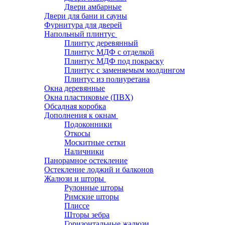
Двери амбарные
Двери для бани и сауны
Фурнитура для дверей
Напольный плинтус
Плинтус деревянный
Плинтус МДФ с отделкой
Плинтус МДФ под покраску
Плинтус с заменяемым молдингом
Плинтус из полиуретана
Окна деревянные
Окна пластиковые (ПВХ)
Обсадная коробка
Дополнения к окнам
Подоконники
Откосы
Москитные сетки
Наличники
Панорамное остекление
Остекление лоджий и балконов
Жалюзи и шторы
Рулонные шторы
Римские шторы
Плиссе
Шторы зебра
Горизонтальные жалюзи