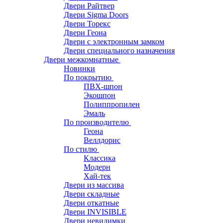
Двери Райтвер
Двери Sigma Doors
Двери Торекс
Двери Геона
Двери с электронным замком
Двери специального назначения
Двери межкомнатные
Новинки
По покрытию
ПВХ-шпон
Экошпон
Полиппропилен
Эмаль
По производителю
Геона
Веллдорис
По стилю
Классика
Модерн
Хай-тек
Двери из массива
Двери складные
Двери откатные
Двери INVISIBLE
Двери невидимки