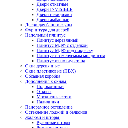
Двери откатные
Двери INVISIBLE
Двери невидимки
Двери амбарные
Двери для бани и сауны
Фурнитура для дверей
Напольный плинтус
Плинтус деревянный
Плинтус МДФ с отделкой
Плинтус МДФ под покраску
Плинтус с заменяемым молдингом
Плинтус из полиуретана
Окна деревянные
Окна пластиковые (ПВХ)
Обсадная коробка
Дополнения к окнам
Подоконники
Откосы
Москитные сетки
Наличники
Панорамное остекление
Остекление лоджий и балконов
Жалюзи и шторы
Рулонные шторы
Римские шторы