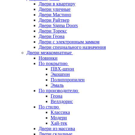
Двери в квартиру
Двери уличные
Двери Мастино
Двери Райтвер
Двери Sigma Doors
Двери Торекс
Двери Геона
Двери с электронным замком
Двери специального назначения
Двери межкомнатные
Новинки
По покрытию
ПВХ-шпон
Экошпон
Полиппропилен
Эмаль
По производителю
Геона
Веллдорис
По стилю
Классика
Модерн
Хай-тек
Двери из массива
Двери складные