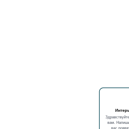
Интер
Здравствуйте
вам. Напиши
вас появя