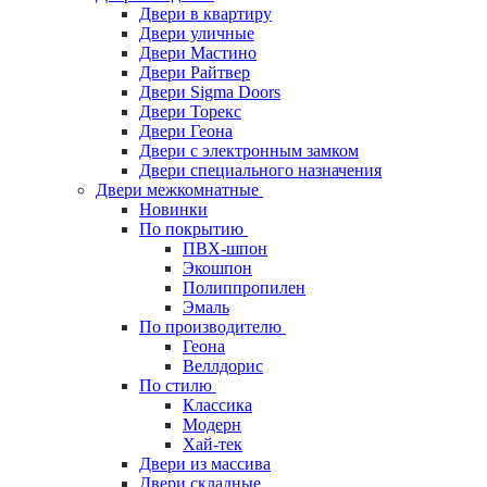
Двери в квартиру
Двери уличные
Двери Мастино
Двери Райтвер
Двери Sigma Doors
Двери Торекс
Двери Геона
Двери с электронным замком
Двери специального назначения
Двери межкомнатные
Новинки
По покрытию
ПВХ-шпон
Экошпон
Полиппропилен
Эмаль
По производителю
Геона
Веллдорис
По стилю
Классика
Модерн
Хай-тек
Двери из массива
Двери складные