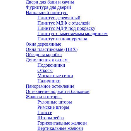
Двери для бани и сауны
Фурнитура для дверей
Напольный плинтус
Плинтус деревянный
Плинтус МДФ с отделкой
Плинтус МДФ под покраску
Плинтус с заменяемым молдингом
Плинтус из полиуретана
Окна деревянные
Окна пластиковые (ПВХ)
Обсадная коробка
Дополнения к окнам
Подоконники
Откосы
Москитные сетки
Наличники
Панорамное остекление
Остекление лоджий и балконов
Жалюзи и шторы
Рулонные шторы
Римские шторы
Плиссе
Шторы зебра
Горизонтальные жалюзи
Вертикальные жалюзи