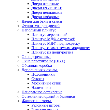
Двери откатные
Двери INVISIBLE
Двери невидимки
Двери амбарные
Двери для бани и сауны
Фурнитура для дверей
Напольный плинтус
Плинтус деревянный
Плинтус МДФ с отделкой
Плинтус МДФ под покраску
Плинтус с заменяемым молдингом
Плинтус из полиуретана
Окна деревянные
Окна пластиковые (ПВХ)
Обсадная коробка
Дополнения к окнам
Подоконники
Откосы
Москитные сетки
Наличники
Панорамное остекление
Остекление лоджий и балконов
Жалюзи и шторы
Рулонные шторы
Римские шторы