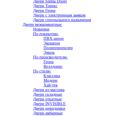
Двери Sigma Doors
Двери Торекс
Двери Геона
Двери с электронным замком
Двери специального назначения
Двери межкомнатные
Новинки
По покрытию
ПВХ-шпон
Экошпон
Полиппропилен
Эмаль
По производителю
Геона
Веллдорис
По стилю
Классика
Модерн
Хай-тек
Двери из массива
Двери складные
Двери откатные
Двери INVISIBLE
Двери невидимки
Двери амбарные