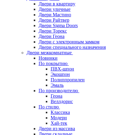
Двери в квартиру
Двери уличные
Двери Мастино
Двери Райтвер
Двери Sigma Doors
Двери Торекс
Двери Геона
Двери с электронным замком
Двери специального назначения
Двери межкомнатные
Новинки
По покрытию
ПВХ-шпон
Экошпон
Полиппропилен
Эмаль
По производителю
Геона
Веллдорис
По стилю
Классика
Модерн
Хай-тек
Двери из массива
Двери складные