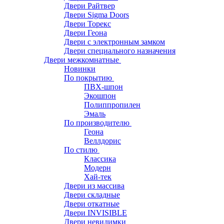
Двери Райтвер
Двери Sigma Doors
Двери Торекс
Двери Геона
Двери с электронным замком
Двери специального назначения
Двери межкомнатные
Новинки
По покрытию
ПВХ-шпон
Экошпон
Полиппропилен
Эмаль
По производителю
Геона
Веллдорис
По стилю
Классика
Модерн
Хай-тек
Двери из массива
Двери складные
Двери откатные
Двери INVISIBLE
Двери невидимки