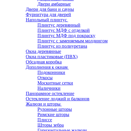
Двери амбарные
Двери для бани и сауны
Фурнитура для дверей
Напольный плинтус
Плинтус деревянный
Плинтус МДФ с отделкой
Плинтус МДФ под покраску
Плинтус с заменяемым молдингом
Плинтус из полиуретана
Окна деревянные
Окна пластиковые (ПВХ)
Обсадная коробка
Дополнения к окнам
Подоконники
Откосы
Москитные сетки
Наличники
Панорамное остекление
Остекление лоджий и балконов
Жалюзи и шторы
Рулонные шторы
Римские шторы
Плиссе
Шторы зебра
Горизонтальные жалюзи