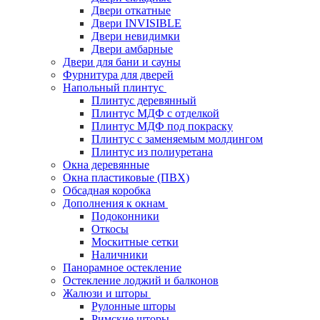
Двери откатные
Двери INVISIBLE
Двери невидимки
Двери амбарные
Двери для бани и сауны
Фурнитура для дверей
Напольный плинтус
Плинтус деревянный
Плинтус МДФ с отделкой
Плинтус МДФ под покраску
Плинтус с заменяемым молдингом
Плинтус из полиуретана
Окна деревянные
Окна пластиковые (ПВХ)
Обсадная коробка
Дополнения к окнам
Подоконники
Откосы
Москитные сетки
Наличники
Панорамное остекление
Остекление лоджий и балконов
Жалюзи и шторы
Рулонные шторы
Римские шторы