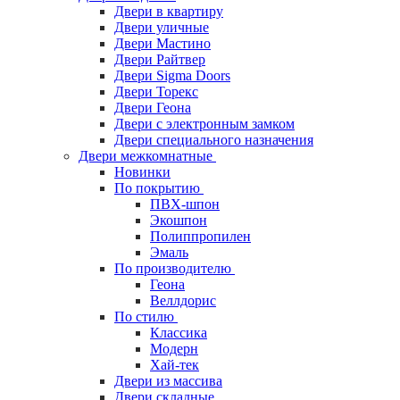
Двери в квартиру
Двери уличные
Двери Мастино
Двери Райтвер
Двери Sigma Doors
Двери Торекс
Двери Геона
Двери с электронным замком
Двери специального назначения
Двери межкомнатные
Новинки
По покрытию
ПВХ-шпон
Экошпон
Полиппропилен
Эмаль
По производителю
Геона
Веллдорис
По стилю
Классика
Модерн
Хай-тек
Двери из массива
Двери складные