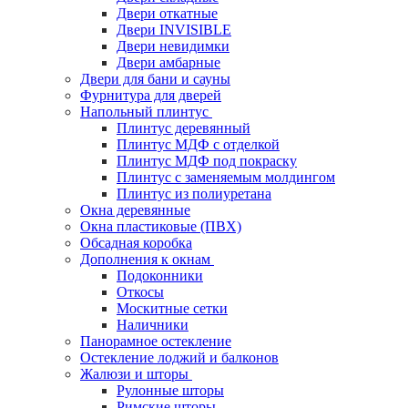
Двери откатные
Двери INVISIBLE
Двери невидимки
Двери амбарные
Двери для бани и сауны
Фурнитура для дверей
Напольный плинтус
Плинтус деревянный
Плинтус МДФ с отделкой
Плинтус МДФ под покраску
Плинтус с заменяемым молдингом
Плинтус из полиуретана
Окна деревянные
Окна пластиковые (ПВХ)
Обсадная коробка
Дополнения к окнам
Подоконники
Откосы
Москитные сетки
Наличники
Панорамное остекление
Остекление лоджий и балконов
Жалюзи и шторы
Рулонные шторы
Римские шторы