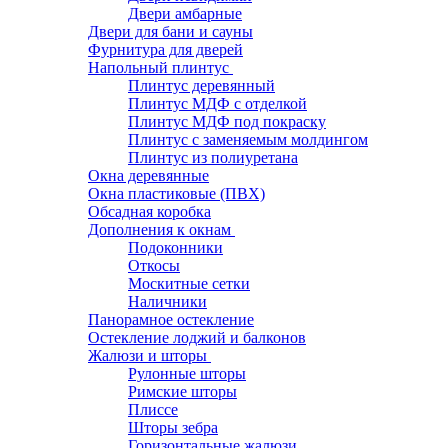
Двери амбарные
Двери для бани и сауны
Фурнитура для дверей
Напольный плинтус
Плинтус деревянный
Плинтус МДФ с отделкой
Плинтус МДФ под покраску
Плинтус с заменяемым молдингом
Плинтус из полиуретана
Окна деревянные
Окна пластиковые (ПВХ)
Обсадная коробка
Дополнения к окнам
Подоконники
Откосы
Москитные сетки
Наличники
Панорамное остекление
Остекление лоджий и балконов
Жалюзи и шторы
Рулонные шторы
Римские шторы
Плиссе
Шторы зебра
Горизонтальные жалюзи