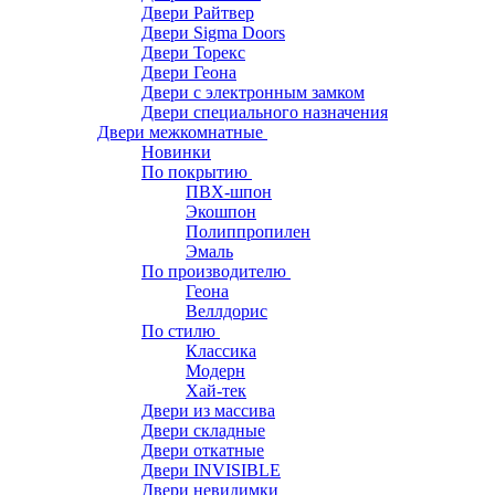
Двери Райтвер
Двери Sigma Doors
Двери Торекс
Двери Геона
Двери с электронным замком
Двери специального назначения
Двери межкомнатные
Новинки
По покрытию
ПВХ-шпон
Экошпон
Полиппропилен
Эмаль
По производителю
Геона
Веллдорис
По стилю
Классика
Модерн
Хай-тек
Двери из массива
Двери складные
Двери откатные
Двери INVISIBLE
Двери невидимки