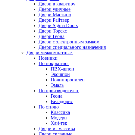
Двери в квартиру
Двери уличные
Двери Мастино
Двери Райтвер
Двери Sigma Doors
Двери Торекс
Двери Геона
Двери с электронным замком
Двери специального назначения
Двери межкомнатные
Новинки
По покрытию
ПВХ-шпон
Экошпон
Полиппропилен
Эмаль
По производителю
Геона
Веллдорис
По стилю
Классика
Модерн
Хай-тек
Двери из массива
Двери складные