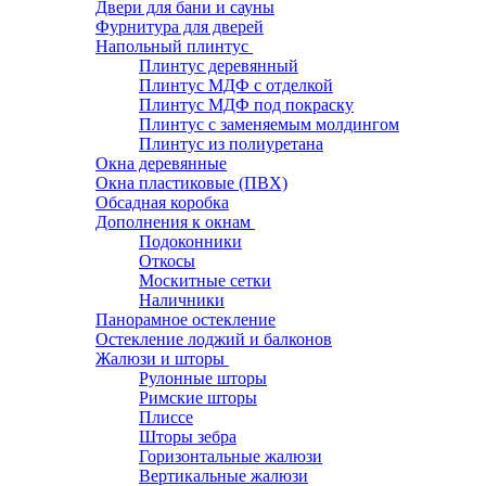
Двери для бани и сауны
Фурнитура для дверей
Напольный плинтус
Плинтус деревянный
Плинтус МДФ с отделкой
Плинтус МДФ под покраску
Плинтус с заменяемым молдингом
Плинтус из полиуретана
Окна деревянные
Окна пластиковые (ПВХ)
Обсадная коробка
Дополнения к окнам
Подоконники
Откосы
Москитные сетки
Наличники
Панорамное остекление
Остекление лоджий и балконов
Жалюзи и шторы
Рулонные шторы
Римские шторы
Плиссе
Шторы зебра
Горизонтальные жалюзи
Вертикальные жалюзи