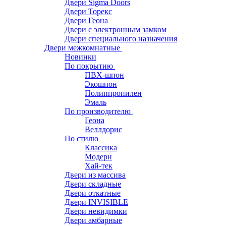
Двери Sigma Doors
Двери Торекс
Двери Геона
Двери с электронным замком
Двери специального назначения
Двери межкомнатные
Новинки
По покрытию
ПВХ-шпон
Экошпон
Полиппропилен
Эмаль
По производителю
Геона
Веллдорис
По стилю
Классика
Модерн
Хай-тек
Двери из массива
Двери складные
Двери откатные
Двери INVISIBLE
Двери невидимки
Двери амбарные