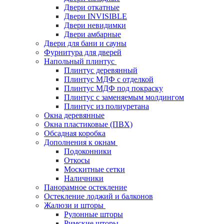
Двери откатные
Двери INVISIBLE
Двери невидимки
Двери амбарные
Двери для бани и сауны
Фурнитура для дверей
Напольный плинтус
Плинтус деревянный
Плинтус МДФ с отделкой
Плинтус МДФ под покраску
Плинтус с заменяемым молдингом
Плинтус из полиуретана
Окна деревянные
Окна пластиковые (ПВХ)
Обсадная коробка
Дополнения к окнам
Подоконники
Откосы
Москитные сетки
Наличники
Панорамное остекление
Остекление лоджий и балконов
Жалюзи и шторы
Рулонные шторы
Римские шторы