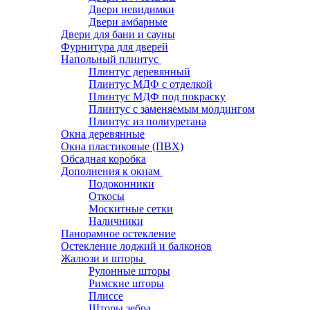
Двери невидимки
Двери амбарные
Двери для бани и сауны
Фурнитура для дверей
Напольный плинтус
Плинтус деревянный
Плинтус МДФ с отделкой
Плинтус МДФ под покраску
Плинтус с заменяемым молдингом
Плинтус из полиуретана
Окна деревянные
Окна пластиковые (ПВХ)
Обсадная коробка
Дополнения к окнам
Подоконники
Откосы
Москитные сетки
Наличники
Панорамное остекление
Остекление лоджий и балконов
Жалюзи и шторы
Рулонные шторы
Римские шторы
Плиссе
Шторы зебра