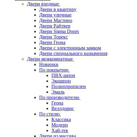
Двери входные
Двери в квартиру
Двери уличные
Двери Мастино
Двери Райтвер
Двери Sigma Doors
Двери Торекс
Двери Геона
Двери с электронным замком
Двери специального назначения
Двери межкомнатные
Новинки
По покрытию
ПВХ-шпон
Экошпон
Полиппропилен
Эмаль
По производителю
Геона
Веллдорис
По стилю
Классика
Модерн
Хай-тек
Двери из массива