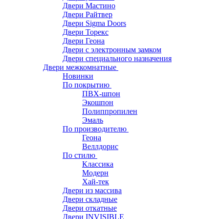
Двери Мастино
Двери Райтвер
Двери Sigma Doors
Двери Торекс
Двери Геона
Двери с электронным замком
Двери специального назначения
Двери межкомнатные
Новинки
По покрытию
ПВХ-шпон
Экошпон
Полиппропилен
Эмаль
По производителю
Геона
Веллдорис
По стилю
Классика
Модерн
Хай-тек
Двери из массива
Двери складные
Двери откатные
Двери INVISIBLE