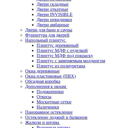
Двери складные
Двери откатные
Двери INVISIBLE
Двери невидимки
Двери амбарные
Двери для бани и сауны
Фурнитура для дверей
Напольный плинтус
Плинтус деревянный
Плинтус МДФ с отделкой
Плинтус МДФ под покраску
Плинтус с заменяемым молдингом
Плинтус из полиуретана
Окна деревянные
Окна пластиковые (ПВХ)
Обсадная коробка
Дополнения к окнам
Подоконники
Откосы
Москитные сетки
Наличники
Панорамное остекление
Остекление лоджий и балконов
Жалюзи и шторы
Рулонные шторы