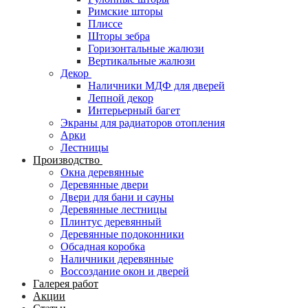
Римские шторы
Плиссе
Шторы зебра
Горизонтальные жалюзи
Вертикальные жалюзи
Декор
Наличники МДФ для дверей
Лепной декор
Интерьерный багет
Экраны для радиаторов отопления
Арки
Лестницы
Производство
Окна деревянные
Деревянные двери
Двери для бани и сауны
Деревянные лестницы
Плинтус деревянный
Деревянные подоконники
Обсадная коробка
Наличники деревянные
Воссоздание окон и дверей
Галерея работ
Акции